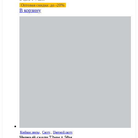
Оптовая скидка: до -20%
В корзину
Клейкие ленты
,
Скотч
,
Цветной скотч
Черный скотч 72мм × 50м