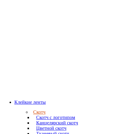
Клейкие ленты
Скотч
Скотч с логотипом
Канцелярский скотч
Цветной скотч
Тканевый скотч