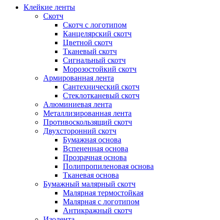
Клейкие ленты
Скотч
Скотч с логотипом
Канцелярский скотч
Цветной скотч
Тканевый скотч
Сигнальный скотч
Морозостойкий скотч
Армированная лента
Сантехнический скотч
Стеклотканевый скотч
Алюминиевая лента
Металлизированная лента
Противоскользящий скотч
Двухсторонний скотч
Бумажная основа
Вспененная основа
Прозрачная основа
Полипропиленовая основа
Тканевая основа
Бумажный малярный скотч
Малярная термостойкая
Малярная с логотипом
Антикражный скотч
Изолента