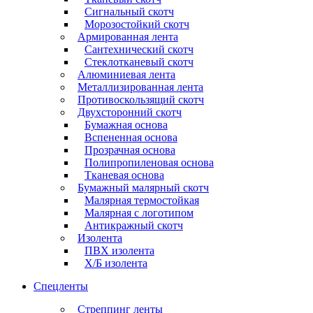
Сигнальный скотч
Морозостойкий скотч
Армированная лента
Сантехнический скотч
Стеклотканевый скотч
Алюминиевая лента
Металлизированная лента
Противоскользящий скотч
Двухсторонний скотч
Бумажная основа
Вспененная основа
Прозрачная основа
Полипропиленовая основа
Тканевая основа
Бумажный малярный скотч
Малярная термостойкая
Малярная с логотипом
Антикражный скотч
Изолента
ПВХ изолента
Х/Б изолента
Спецленты
Стреппинг ленты