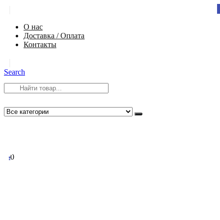
|
О нас
Доставка / Оплата
Контакты
|
Search
8 (812) 984-54-58
info@app-spb.ru
0
0