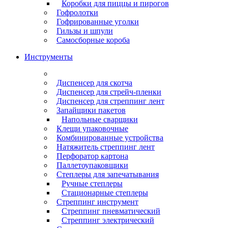
Коробки для пиццы и пирогов
Гофролотки
Гофрированные уголки
Гильзы и шпули
Самосборные короба
Инструменты
Диспенсер для скотча
Диспенсер для стрейч-пленки
Диспенсер для стреппинг лент
Запайщики пакетов
Напольные сварщики
Клещи упаковочные
Комбинированные устройства
Натяжитель стреппинг лент
Перфоратор картона
Паллетоупаковщики
Степлеры для запечатывания
Ручные степлеры
Стационарные степлеры
Стреппинг инструмент
Стреппинг пневматический
Стреппинг электрический