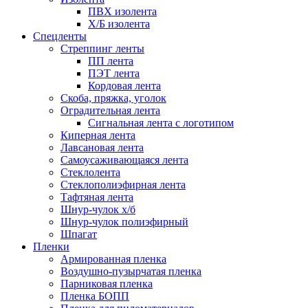
ПВХ изолента
Х/Б изолента
Спецленты
Стреппинг ленты
ПП лента
ПЭТ лента
Кордовая лента
Скоба, пряжка, уголок
Оградительная лента
Сигнальная лента с логотипом
Киперная лента
Лавсановая лента
Самоусаживающаяся лента
Стеклолента
Стеклополиэфирная лента
Тафтяная лента
Шнур-чулок х/б
Шнур-чулок полиэфирный
Шпагат
Пленки
Армированная пленка
Воздушно-пузырчатая пленка
Парниковая пленка
Пленка БОПП