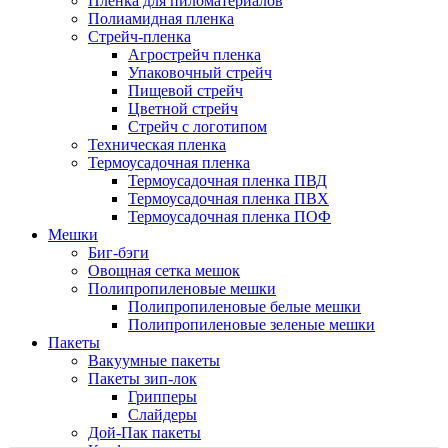
Пленка для пиломатериалов
Полиамидная пленка
Стрейч-пленка
Агрострейч пленка
Упаковочный стрейч
Пищевой стрейч
Цветной стрейч
Стрейч с логотипом
Техническая пленка
Термоусадочная пленка
Термоусадочная пленка ПВД
Термоусадочная пленка ПВХ
Термоусадочная пленка ПОФ
Мешки
Биг-бэги
Овощная сетка мешок
Полипропиленовые мешки
Полипропиленовые белые мешки
Полипропиленовые зеленые мешки
Пакеты
Вакуумные пакеты
Пакеты зип-лок
Грипперы
Слайдеры
Дой-Пак пакеты