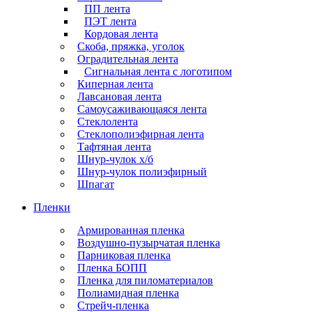
ПП лента
ПЭТ лента
Кордовая лента
Скоба, пряжка, уголок
Оградительная лента
Сигнальная лента с логотипом
Киперная лента
Лавсановая лента
Самоусаживающаяся лента
Стеклолента
Стеклополиэфирная лента
Тафтяная лента
Шнур-чулок х/б
Шнур-чулок полиэфирный
Шпагат
Пленки
Армированная пленка
Воздушно-пузырчатая пленка
Парниковая пленка
Пленка БОПП
Пленка для пиломатериалов
Полиамидная пленка
Стрейч-пленка