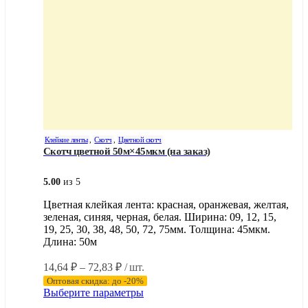
Клейкие ленты
,
Скотч
,
Цветной скотч
Скотч цветной 50м×45мкм (на заказ)
5.00
из 5
Цветная клейкая лента: красная, оранжевая, желтая,
зеленая, синяя, черная, белая. Ширина: 09, 12, 15,
19, 25, 30, 38, 48, 50, 72, 75мм. Толщина: 45мкм.
Длина: 50м
Диапазон
14,64
₽
–
72,83
₽
/ шт.
цен:
Оптовая скидка: до -20%
14,64 ₽
Этот
Выберите параметры
–
товар