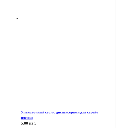
Упаковочный стол с диспенсерами для стрейч
пленки
5.00
из 5