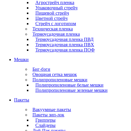
Агрострейч пленка
Упаковочный стрейч
Пищевой стрейч
Цветной стрейч
Стрейч с логотипом
Техническая пленка
Термоусадочная пленка
Термоусадочная пленка ПВД
Термоусадочная пленка ПВХ
Термоусадочная пленка ПОФ
Мешки
Биг-бэги
Овощная сетка мешок
Полипропиленовые мешки
Полипропиленовые белые мешки
Полипропиленовые зеленые мешки
Пакеты
Вакуумные пакеты
Пакеты зип-лок
Грипперы
Слайдеры
Дой-Пак пакеты