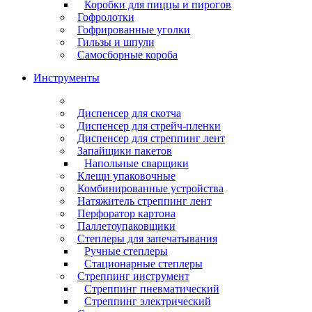
Коробки для пиццы и пирогов
Гофролотки
Гофрированные уголки
Гильзы и шпули
Самосборные короба
Инструменты
Диспенсер для скотча
Диспенсер для стрейч-пленки
Диспенсер для стреппинг лент
Запайщики пакетов
Напольные сварщики
Клещи упаковочные
Комбинированные устройства
Натяжитель стреппинг лент
Перфоратор картона
Паллетоупаковщики
Степлеры для запечатывания
Ручные степлеры
Стационарные степлеры
Стреппинг инструмент
Стреппинг пневматический
Стреппинг электрический