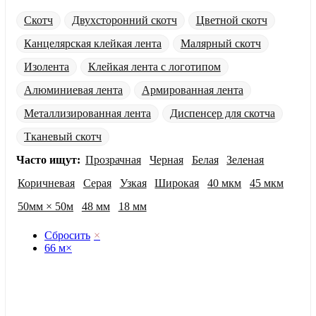
Скотч
Двухсторонний скотч
Цветной скотч
Канцелярская клейкая лента
Малярный скотч
Изолента
Клейкая лента с логотипом
Алюминиевая лента
Армированная лента
Металлизированная лента
Диспенсер для скотча
Тканевый скотч
Часто ищут:
Прозрачная
Черная
Белая
Зеленая
Коричневая
Серая
Узкая
Широкая
40 мкм
45 мкм
50мм × 50м
48 мм
18 мм
Сбросить
×
66 м
×