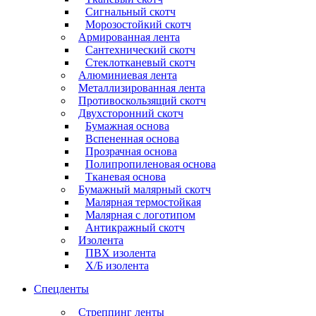
Сигнальный скотч
Морозостойкий скотч
Армированная лента
Сантехнический скотч
Стеклотканевый скотч
Алюминиевая лента
Металлизированная лента
Противоскользящий скотч
Двухсторонний скотч
Бумажная основа
Вспененная основа
Прозрачная основа
Полипропиленовая основа
Тканевая основа
Бумажный малярный скотч
Малярная термостойкая
Малярная с логотипом
Антикражный скотч
Изолента
ПВХ изолента
Х/Б изолента
Спецленты
Стреппинг ленты