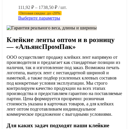
Диапазон
111,92
₽
–
1738,50
₽
/ шт.
цен:
Оптовая скидка: до -20%
111,92 ₽
Этот
Выберите параметры
–
товар
имеет
1738,50 ₽
несколько
Клейкие ленты оптом и в розницу
вариаций.
Опции
— «АльянсПромПак»
можно
выбрать
ООО осуществляет продажу клейких лент напрямую от
на
производителя и предлагает как стандартные позиции из
странице
наличия, так и изготовление под заказ. Возможна печать
товара.
логотипа, выпуск лент с нестандартной шириной и
намоткой, а также подбор усиленных клеевых составов
под конкретные условия эксплуатации. Мы строго
контролируем качество продукции на всех этапах
производства и предоставляем гарантию на поставляемые
партии. Цена формируется прозрачно: розничная
стоимость указана в карточках товаров, а для клейких
лент оптом подготавливаем индивидуальное
коммерческое предложение с выгодными условиями.
Для каких задач подходят наши клейкие