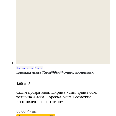
на
странице
товара.
Клейкие ленты
,
Скотч
Клейкая лента 75мм×66м×45мкм, прозрачная
4.00
из 5
Скотч прозрачный: ширина 75мм, длина 66м,
толщина 45мкм. Коробка 24шт. Возможно
изготовление с логотипом.
88,08
₽
/ шт.