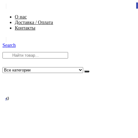
|
О нас
Доставка / Оплата
Контакты
|
Search
8 (812) 984-54-58
info@app-spb.ru
0
0