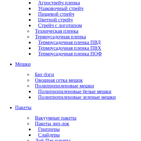
Агрострейч пленка
Упаковочный стрейч
Пищевой стрейч
Цветной стрейч
Стрейч с логотипом
Техническая пленка
Термоусадочная пленка
Термоусадочная пленка ПВД
Термоусадочная пленка ПВХ
Термоусадочная пленка ПОФ
Мешки
Биг-бэги
Овощная сетка мешок
Полипропиленовые мешки
Полипропиленовые белые мешки
Полипропиленовые зеленые мешки
Пакеты
Вакуумные пакеты
Пакеты зип-лок
Грипперы
Слайдеры
Дой-Пак пакеты