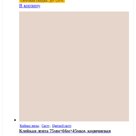
Оптовая скидка: до -20%
В корзину
Клейкие ленты
,
Скотч
,
Цветной скотч
Клейкая лента 75мм×66м×45мкм, коричневая