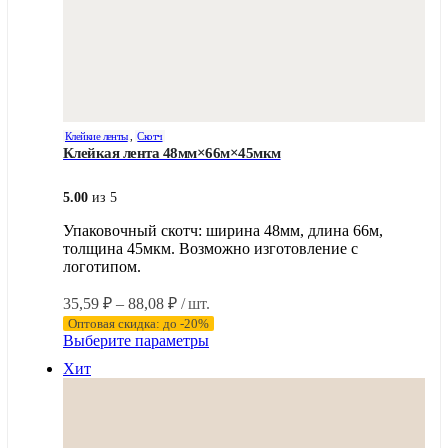
Клейкие ленты
,
Скотч
Клейкая лента 48мм×66м×45мкм
5.00
из 5
Упаковочный скотч: ширина 48мм, длина 66м,
толщина 45мкм. Возможно изготовление с
логотипом.
Диапазон
35,59
₽
–
88,08
₽
/ шт.
цен:
Оптовая скидка: до -20%
35,59 ₽
Этот
Выберите параметры
–
товар
Хит
имеет
88,08 ₽
несколько
вариаций.
Опции
можно