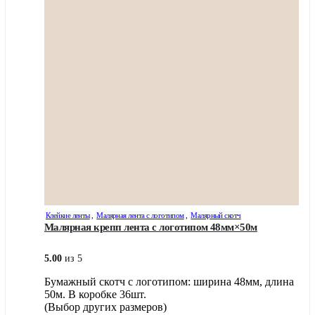
выбрать
на
странице
товара.
Клейкие ленты
,
Малярная лента с логотипом
,
Малярный скотч
Малярная крепп лента с логотипом 48мм×50м
5.00
из 5
Бумажный скотч с логотипом: ширина 48мм, длина
50м. В коробке 36шт.
(Выбор других размеров)