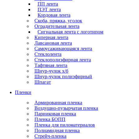
ПП лента
ПЭТ лента
Кордовая лента
Скоба, пряжка, уголок
Оградительная лента
Сигнальная лента с логотипом
Киперная лента
Лавсановая лента
Самоусаживающаяся лента
Стеклолента
Стеклополиэфирная лента
Тафтяная лента
Шнур-чулок х/б
Шнур-чулок полиэфирный
Шпагат
Пленки
Армированная пленка
Воздушно-пузырчатая пленка
Парниковая пленка
Пленка БОПП
Пленка для пиломатериалов
Полиамидная пленка
Стрейч-пленка