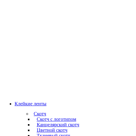
Клейкие ленты
Скотч
Скотч с логотипом
Канцелярский скотч
Цветной скотч
Тканевый скотч