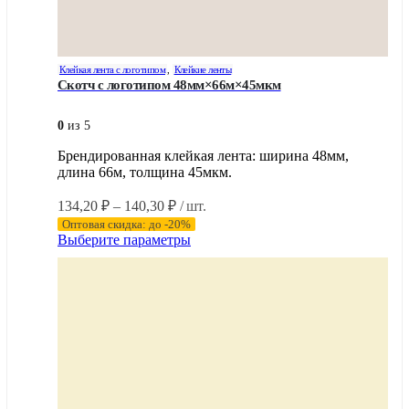
Клейкая лента с логотипом
,
Клейкие ленты
Скотч с логотипом 48мм×66м×45мкм
0
из 5
Брендированная клейкая лента: ширина 48мм,
длина 66м, толщина 45мкм.
Диапазон
134,20
₽
–
140,30
₽
/ шт.
цен:
Оптовая скидка: до -20%
134,20 ₽
Этот
Выберите параметры
–
товар
имеет
140,30 ₽
несколько
вариаций.
Опции
можно
выбрать
на
странице
товара.