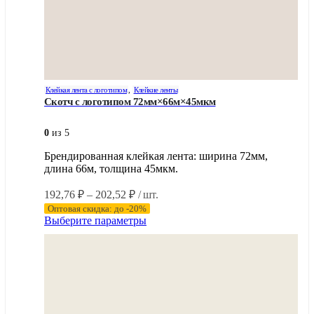
Клейкая лента с логотипом
,
Клейкие ленты
Скотч с логотипом 72мм×66м×45мкм
0
из 5
Брендированная клейкая лента: ширина 72мм,
длина 66м, толщина 45мкм.
Диапазон
192,76
₽
–
202,52
₽
/ шт.
цен:
Оптовая скидка: до -20%
192,76 ₽
Этот
Выберите параметры
–
товар
имеет
202,52 ₽
несколько
вариаций.
Опции
можно
выбрать