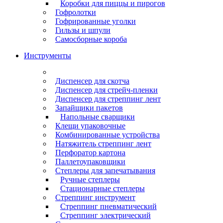
Коробки для пиццы и пирогов
Гофролотки
Гофрированные уголки
Гильзы и шпули
Самосборные короба
Инструменты
Диспенсер для скотча
Диспенсер для стрейч-пленки
Диспенсер для стреппинг лент
Запайщики пакетов
Напольные сварщики
Клещи упаковочные
Комбинированные устройства
Натяжитель стреппинг лент
Перфоратор картона
Паллетоупаковщики
Степлеры для запечатывания
Ручные степлеры
Стационарные степлеры
Стреппинг инструмент
Стреппинг пневматический
Стреппинг электрический