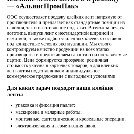
Опции
— «АльянсПромПак»
можно
выбрать
ООО осуществляет продажу клейких лент напрямую от
на
производителя и предлагает как стандартные позиции из
странице
наличия, так и изготовление под заказ. Возможна печать
товара.
логотипа, выпуск лент с нестандартной шириной и
намоткой, а также подбор усиленных клеевых составов
под конкретные условия эксплуатации. Мы строго
контролируем качество продукции на всех этапах
производства и предоставляем гарантию на поставляемые
партии. Цена формируется прозрачно: розничная
стоимость указана в карточках товаров, а для клейких
лент оптом подготавливаем индивидуальное
коммерческое предложение с выгодными условиями.
Для каких задач подходят наши клейкие
ленты
упаковка и фиксация паллет;
маскировка и малярные работы;
монтажные, сантехнические и кровельные операции;
электроизоляция и герметизация швов.