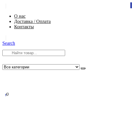
|
О нас
Доставка / Оплата
Контакты
|
Search
8 (812) 984-54-58
info@app-spb.ru
0
0