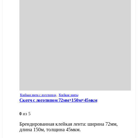
Клейкая лента с логотипом
,
Клейкие ленты
Скотч с логотипом 72мм×150м×45мкм
0
из 5
Брендированная клейкая лента: ширина 72мм,
длина 150м, толщина 45мкм.