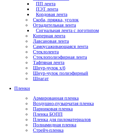
ПП лента
ПЭТ лента
Кордовая лента
Скоба, пряжка, уголок
Оградительная лента
Сигнальная лента с логотипом
Киперная лента
Лавсановая лента
Самоусаживающаяся лента
Стеклолента
Стеклополиэфирная лента
Тафтяная лента
Шнур-чулок х/б
Шнур-чулок полиэфирный
Шпагат
Пленки
Армированная пленка
Воздушно-пузырчатая пленка
Парниковая пленка
Пленка БОПП
Пленка для пиломатериалов
Полиамидная пленка
Стрейч-пленка