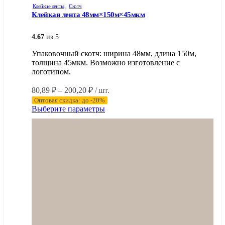
Клейкие ленты
,
Скотч
Клейкая лента 48мм×150м×45мкм
4.67
из 5
Упаковочный скотч: ширина 48мм, длина 150м,
толщина 45мкм. Возможно изготовление с
логотипом.
Диапазон
80,89
₽
–
200,20
₽
/ шт.
цен:
Оптовая скидка: до -20%
80,89 ₽
Этот
Выберите параметры
–
товар
имеет
200,20 ₽
несколько
вариаций.
Опции
можно
выбрать
на
странице
товара.