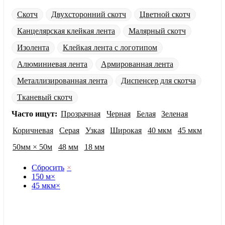
Скотч
Двухсторонний скотч
Цветной скотч
Канцелярская клейкая лента
Малярный скотч
Изолента
Клейкая лента с логотипом
Алюминиевая лента
Армированная лента
Металлизированная лента
Диспенсер для скотча
Тканевый скотч
Часто ищут:
Прозрачная
Черная
Белая
Зеленая
Коричневая
Серая
Узкая
Широкая
40 мкм
45 мкм
50мм × 50м
48 мм
18 мм
Сбросить
×
150 м
×
45 мкм
×