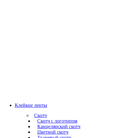
Клейкие ленты
Скотч
Скотч с логотипом
Канцелярский скотч
Цветной скотч
Тканевый скотч