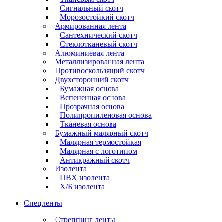
Сигнальный скотч
Морозостойкий скотч
Армированная лента
Сантехнический скотч
Стеклотканевый скотч
Алюминиевая лента
Металлизированная лента
Противоскользящий скотч
Двухсторонний скотч
Бумажная основа
Вспененная основа
Прозрачная основа
Полипропиленовая основа
Тканевая основа
Бумажный малярный скотч
Малярная термостойкая
Малярная с логотипом
Антикражный скотч
Изолента
ПВХ изолента
Х/Б изолента
Спецленты
Стреппинг ленты