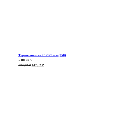
Термоэтикетки 75×120 мм (250)
5.00
из 5
Первоначальная
Текущая
172,02
₽
147,62
₽
цена
цена:
составляла
147,62 ₽.
172,02 ₽.