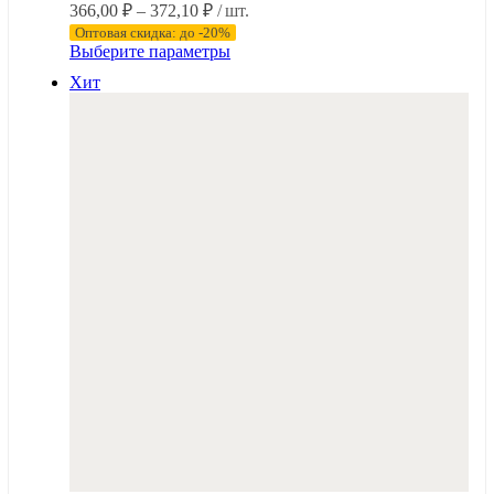
Диапазон
366,00
₽
–
372,10
₽
/ шт.
цен:
Оптовая скидка: до -20%
366,00 ₽
Этот
Выберите параметры
–
товар
Хит
имеет
372,10 ₽
несколько
вариаций.
Опции
можно
выбрать
на
странице
товара.