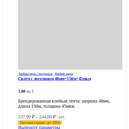
Клейкая лента с логотипом
,
Клейкие ленты
Скотч с логотипом 48мм×150м×45мкм
5.00
из 5
Брендированная клейкая лента: ширина 48мм,
длина 150м, толщина 45мкм.
Диапазон
237,90
₽
–
244,00
₽
/ шт.
цен:
Оптовая скидка: до -20%
237,90 ₽
Этот
Выберите параметры