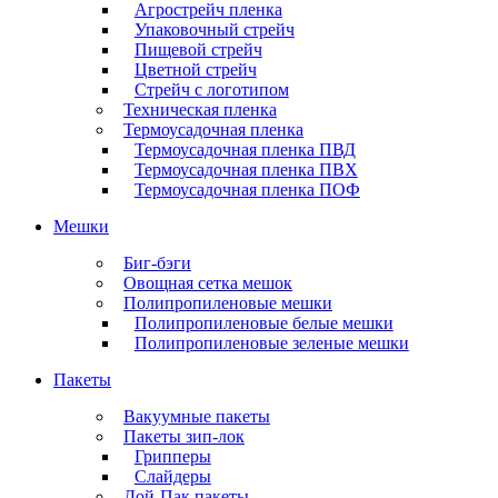
Агрострейч пленка
Упаковочный стрейч
Пищевой стрейч
Цветной стрейч
Стрейч с логотипом
Техническая пленка
Термоусадочная пленка
Термоусадочная пленка ПВД
Термоусадочная пленка ПВХ
Термоусадочная пленка ПОФ
Мешки
Биг-бэги
Овощная сетка мешок
Полипропиленовые мешки
Полипропиленовые белые мешки
Полипропиленовые зеленые мешки
Пакеты
Вакуумные пакеты
Пакеты зип-лок
Грипперы
Слайдеры
Дой-Пак пакеты