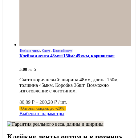
Клейкие ленты
,
Скотч
,
Цветной скотч
Клейкая лента 48мм×150м×45мкм, коричневая
5.00
из 5
Скотч коричневый: ширина 48мм, длина 150м,
толщина 45мкм. Коробка 36шт. Возможно
изготовление с логотипом.
Диапазон
80,89
₽
–
200,20
₽
/ шт.
цен:
Оптовая скидка: до -20%
80,89 ₽
Этот
Выберите параметры
–
товар
имеет
200,20 ₽
несколько
Клейкие ленты оптом и в розницу
вариаций.