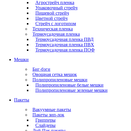
Агрострейч пленка
Упаковочный стрейч
Пищевой стрейч
Цветной стрейч
Стрейч с логотипом
Техническая пленка
Термоусадочная пленка
Термоусадочная пленка ПВД
Термоусадочная пленка ПВХ
Термоусадочная пленка ПОФ
Мешки
Биг-бэги
Овощная сетка мешок
Полипропиленовые мешки
Полипропиленовые белые мешки
Полипропиленовые зеленые мешки
Пакеты
Вакуумные пакеты
Пакеты зип-лок
Грипперы
Слайдеры
Дой-Пак пакеты