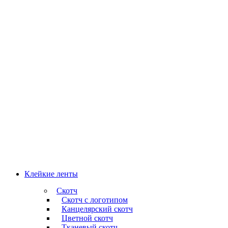
Клейкие ленты
Скотч
Скотч с логотипом
Канцелярский скотч
Цветной скотч
Тканевый скотч