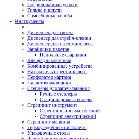
Гофрированные уголки
Гильзы и шпули
Самосборные короба
Инструменты
Диспенсер для скотча
Диспенсер для стрейч-пленки
Диспенсер для стреппинг лент
Запайщики пакетов
Напольные сварщики
Клещи упаковочные
Комбинированные устройства
Натяжитель стреппинг лент
Перфоратор картона
Паллетоупаковщики
Степлеры для запечатывания
Ручные степлеры
Стационарные степлеры
Стреппинг инструмент
Стреппинг пневматический
Стреппинг электрический
Стреппинг машины
Термоусадочные пистолеты
Упаковочные столы
Ручной принтер маркиратор