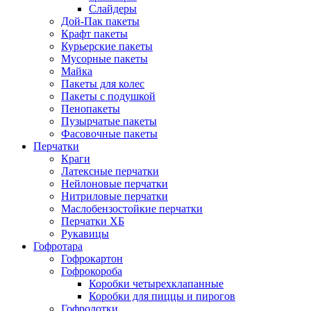
Слайдеры
Дой-Пак пакеты
Крафт пакеты
Курьерские пакеты
Мусорные пакеты
Майка
Пакеты для колес
Пакеты с подушкой
Пенопакеты
Пузырчатые пакеты
Фасовочные пакеты
Перчатки
Краги
Латексные перчатки
Нейлоновые перчатки
Нитриловые перчатки
Маслобензостойкие перчатки
Перчатки ХБ
Рукавицы
Гофротара
Гофрокартон
Гофрокороба
Коробки четырехклапанные
Коробки для пиццы и пирогов
Гофролотки