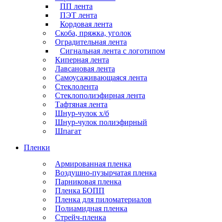
ПП лента
ПЭТ лента
Кордовая лента
Скоба, пряжка, уголок
Оградительная лента
Сигнальная лента с логотипом
Киперная лента
Лавсановая лента
Самоусаживающаяся лента
Стеклолента
Стеклополиэфирная лента
Тафтяная лента
Шнур-чулок х/б
Шнур-чулок полиэфирный
Шпагат
Пленки
Армированная пленка
Воздушно-пузырчатая пленка
Парниковая пленка
Пленка БОПП
Пленка для пиломатериалов
Полиамидная пленка
Стрейч-пленка