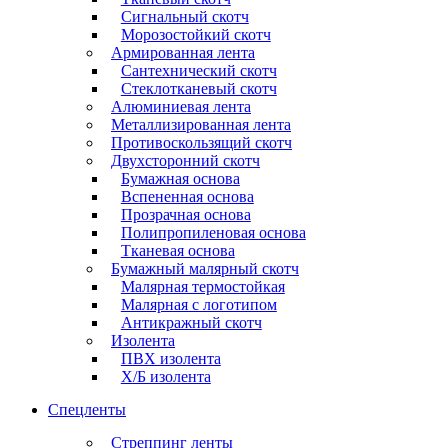
Сигнальный скотч
Морозостойкий скотч
Армированная лента
Сантехнический скотч
Стеклотканевый скотч
Алюминиевая лента
Металлизированная лента
Противоскользящий скотч
Двухсторонний скотч
Бумажная основа
Вспененная основа
Прозрачная основа
Полипропиленовая основа
Тканевая основа
Бумажный малярный скотч
Малярная термостойкая
Малярная с логотипом
Антикражный скотч
Изолента
ПВХ изолента
Х/Б изолента
Спецленты
Стреппинг ленты