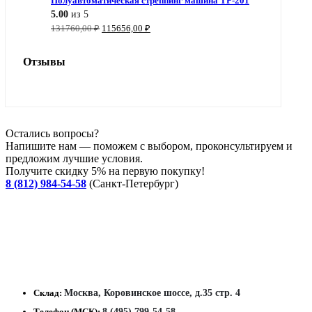
Полуавтоматическая стреппинг машина TP-201
5.00
из 5
Первоначальная
Текущая
131760,00
₽
115656,00
₽
цена
цена:
составляла
115656,00 ₽.
Отзывы
131760,00 ₽.
Остались вопросы?
Напишите нам — поможем с выбором, проконсультируем и
предложим лучшие условия.
Получите скидку 5% на первую покупку!
8 (812) 984-54-58
(Санкт-Петербург)
Склад:
Москва, Коровинское шоссе, д.35 стр. 4
Телефон (МСК):
8 (495) 799-54-58