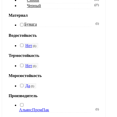
Синий
Черный
(
27
)
Материал
Бумага
(
1
)
Водостойкость
Нет
(
1
)
Термостойкость
Нет
(
1
)
Морозостойкость
Да
(
1
)
Производитель
АльянсПромПак
(
1
)