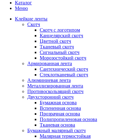
Каталог
Меню
Клейкие ленты
Скотч
Скотч с логотипом
Канцелярский скотч
Цветной скотч
Тканевый скотч
Сигнальный скотч
Морозостойкий скотч
Армированная лента
Сантехнический скотч
Стеклотканевый скотч
Алюминиевая лента
Металлизированная лента
Противоскользящий скотч
Двухсторонний скотч
Бумажная основа
Вспененная основа
Прозрачная основа
Полипропиленовая основа
Тканевая основа
Бумажный малярный скотч
Малярная термостойкая