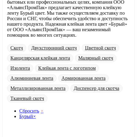
бытовых или профессиональных целях, компания ООО
«АльянсПромПак» предлагает качественную клейкую
ленту Бурый цвет. Мы также осуществляем доставку по
России и СНГ, чтобы обеспечить удобство и доступность
нашего продукта. Надежная клейкая лента цвет «Бурый»
от ООО «АльянсПромПак» — ваш незаменимый
помощник во многих ситуациях.
Скотч
Двухсторонний скотч
Цветной скотч
Канцелярская клейкая лента
Малярный скотч
Изолента
Клейкая лента с логотипом
Алюминиевая лента
Армированная лента
Металлизированная лента
Диспенсер для скотча
Тканевый скотч
Сбросить
×
Бурый
×