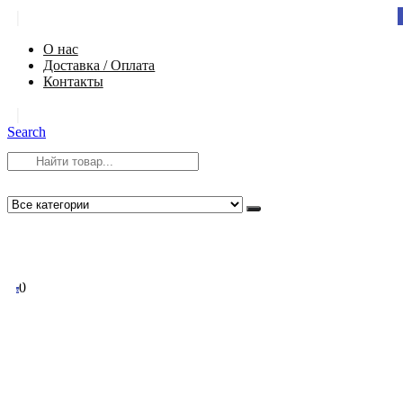
|
О нас
Доставка / Оплата
Контакты
|
Search
8 (812) 984-54-58
info@app-spb.ru
0
0