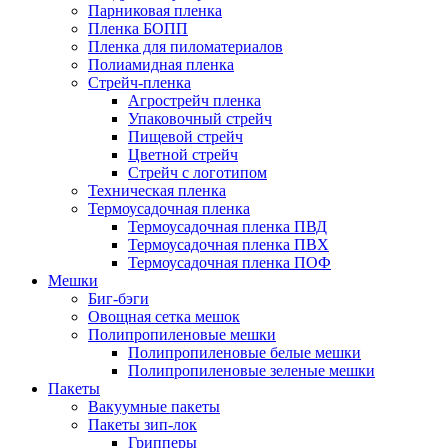
Парниковая пленка
Пленка БОПП
Пленка для пиломатериалов
Полиамидная пленка
Стрейч-пленка
Агрострейч пленка
Упаковочный стрейч
Пищевой стрейч
Цветной стрейч
Стрейч с логотипом
Техническая пленка
Термоусадочная пленка
Термоусадочная пленка ПВД
Термоусадочная пленка ПВХ
Термоусадочная пленка ПОФ
Мешки
Биг-бэги
Овощная сетка мешок
Полипропиленовые мешки
Полипропиленовые белые мешки
Полипропиленовые зеленые мешки
Пакеты
Вакуумные пакеты
Пакеты зип-лок
Грипперы