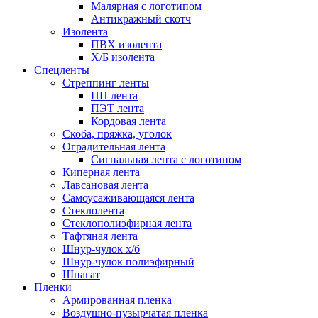
Малярная с логотипом
Антикражный скотч
Изолента
ПВХ изолента
Х/Б изолента
Спецленты
Стреппинг ленты
ПП лента
ПЭТ лента
Кордовая лента
Скоба, пряжка, уголок
Оградительная лента
Сигнальная лента с логотипом
Киперная лента
Лавсановая лента
Самоусаживающаяся лента
Стеклолента
Стеклополиэфирная лента
Тафтяная лента
Шнур-чулок х/б
Шнур-чулок полиэфирный
Шпагат
Пленки
Армированная пленка
Воздушно-пузырчатая пленка