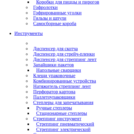
Коробки для пиццы и пирогов
Гофролотки
Гофрированные уголки
Гильзы и шпули
Самосборные короба
Инструменты
Диспенсер для скотча
Диспенсер для стрейч-пленки
Диспенсер для стреппинг лент
Запайщики пакетов
Напольные сварщики
Клещи упаковочные
Комбинированные устройства
Натяжитель стреппинг лент
Перфоратор картона
Паллетоупаковщики
Степлеры для запечатывания
Ручные степлеры
Стационарные степлеры
Стреппинг инструмент
Стреппинг пневматический
Стреппинг электрический