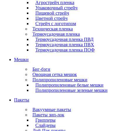
Агрострейч пленка
Упаковочный стрейч
Пищевой стрейч
Цветной стрейч
Стрейч с логотипом
Техническая пленка
Термоусадочная пленка
Термоусадочная пленка ПВД
Термоусадочная пленка ПВХ
Термоусадочная пленка ПОФ
Мешки
Биг-бэги
Овощная сетка мешок
Полипропиленовые мешки
Полипропиленовые белые мешки
Полипропиленовые зеленые мешки
Пакеты
Вакуумные пакеты
Пакеты зип-лок
Грипперы
Слайдеры
Дой-Пак пакеты