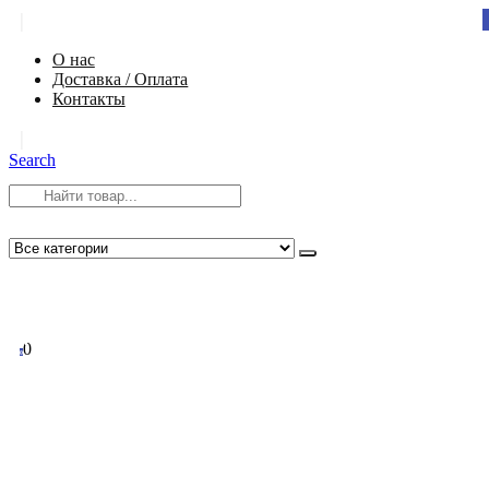
|
О нас
Доставка / Оплата
Контакты
|
Search
8 (812) 984-54-58
info@app-spb.ru
0
0