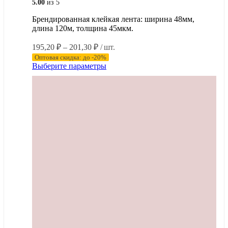
5.00
из 5
Брендированная клейкая лента: ширина 48мм,
длина 120м, толщина 45мкм.
Диапазон
195,20
₽
–
201,30
₽
/ шт.
цен:
Оптовая скидка: до -20%
195,20 ₽
Этот
Выберите параметры
–
товар
имеет
201,30 ₽
несколько
вариаций.
Опции
можно
выбрать
на
странице
товара.