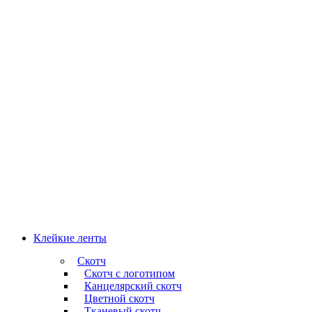
Клейкие ленты
Скотч
Скотч с логотипом
Канцелярский скотч
Цветной скотч
Тканевый скотч