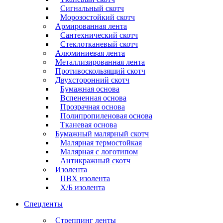
Сигнальный скотч
Морозостойкий скотч
Армированная лента
Сантехнический скотч
Стеклотканевый скотч
Алюминиевая лента
Металлизированная лента
Противоскользящий скотч
Двухсторонний скотч
Бумажная основа
Вспененная основа
Прозрачная основа
Полипропиленовая основа
Тканевая основа
Бумажный малярный скотч
Малярная термостойкая
Малярная с логотипом
Антикражный скотч
Изолента
ПВХ изолента
Х/Б изолента
Спецленты
Стреппинг ленты