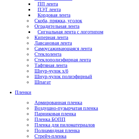
ПП лента
ПЭТ лента
Кордовая лента
Скоба, пряжка, уголок
Оградительная лента
Сигнальная лента с логотипом
Киперная лента
Лавсановая лента
Самоусаживающаяся лента
Стеклолента
Стеклополиэфирная лента
Тафтяная лента
Шнур-чулок х/б
Шнур-чулок полиэфирный
Шпагат
Пленки
Армированная пленка
Воздушно-пузырчатая пленка
Парниковая пленка
Пленка БОПП
Пленка для пиломатериалов
Полиамидная пленка
Стрейч-пленка