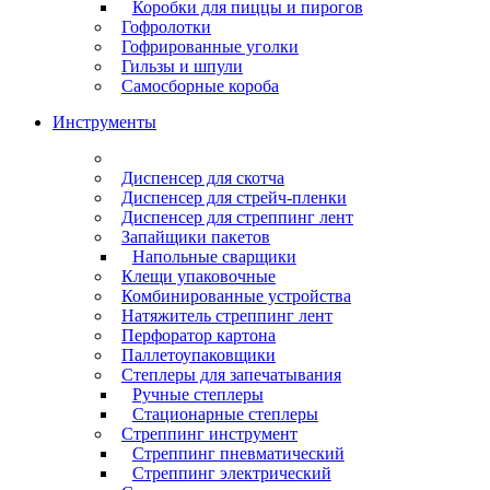
Коробки для пиццы и пирогов
Гофролотки
Гофрированные уголки
Гильзы и шпули
Самосборные короба
Инструменты
Диспенсер для скотча
Диспенсер для стрейч-пленки
Диспенсер для стреппинг лент
Запайщики пакетов
Напольные сварщики
Клещи упаковочные
Комбинированные устройства
Натяжитель стреппинг лент
Перфоратор картона
Паллетоупаковщики
Степлеры для запечатывания
Ручные степлеры
Стационарные степлеры
Стреппинг инструмент
Стреппинг пневматический
Стреппинг электрический