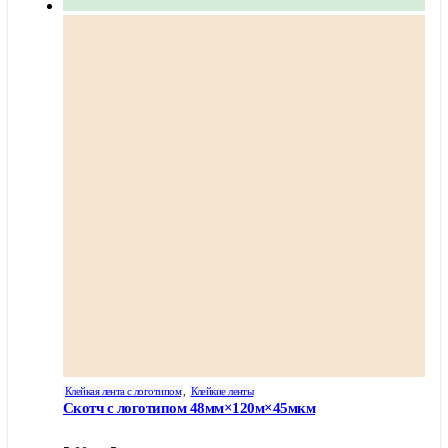
Клейкая лента с логотипом
,
Клейкие ленты
Скотч с логотипом 48мм×120м×45мкм