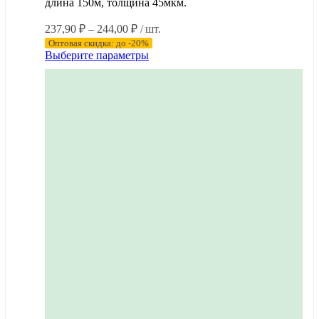
длина 150м, толщина 45мкм.
Диапазон
237,90
₽
–
244,00
₽
/ шт.
цен:
Оптовая скидка: до -20%
237,90 ₽
Этот
Выберите параметры
–
товар
имеет
244,00 ₽
несколько
вариаций.
Опции
можно
выбрать
на
странице
товара.