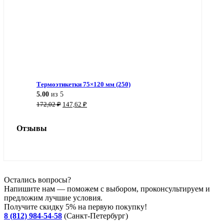
Термоэтикетки 75×120 мм (250)
5.00
из 5
Первоначальная
Текущая
172,02
₽
147,62
₽
цена
цена:
составляла
147,62 ₽.
Отзывы
172,02 ₽.
Остались вопросы?
Напишите нам — поможем с выбором, проконсультируем и
предложим лучшие условия.
Получите скидку 5% на первую покупку!
8 (812) 984-54-58
(Санкт-Петербург)