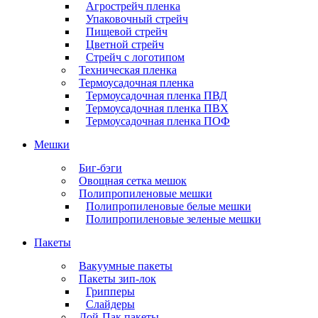
Агрострейч пленка
Упаковочный стрейч
Пищевой стрейч
Цветной стрейч
Стрейч с логотипом
Техническая пленка
Термоусадочная пленка
Термоусадочная пленка ПВД
Термоусадочная пленка ПВХ
Термоусадочная пленка ПОФ
Мешки
Биг-бэги
Овощная сетка мешок
Полипропиленовые мешки
Полипропиленовые белые мешки
Полипропиленовые зеленые мешки
Пакеты
Вакуумные пакеты
Пакеты зип-лок
Грипперы
Слайдеры
Дой-Пак пакеты