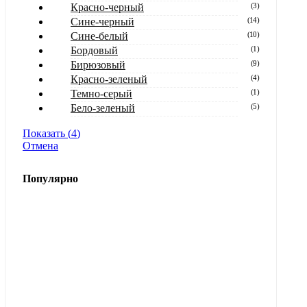
Красно-черный
(
3
)
Сине-черный
(
14
)
Сине-белый
(
10
)
Бордовый
(
1
)
Бирюзовый
(
9
)
Красно-зеленый
(
4
)
Темно-серый
(
1
)
Бело-зеленый
(
5
)
Показать
(
4
)
Отмена
Популярно