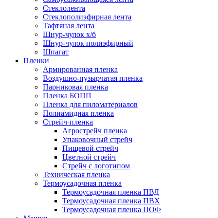
Стеклолента
Стеклополиэфирная лента
Тафтяная лента
Шнур-чулок х/б
Шнур-чулок полиэфирный
Шпагат
Пленки
Армированная пленка
Воздушно-пузырчатая пленка
Парниковая пленка
Пленка БОПП
Пленка для пиломатериалов
Полиамидная пленка
Стрейч-пленка
Агрострейч пленка
Упаковочный стрейч
Пищевой стрейч
Цветной стрейч
Стрейч с логотипом
Техническая пленка
Термоусадочная пленка
Термоусадочная пленка ПВД
Термоусадочная пленка ПВХ
Термоусадочная пленка ПОФ