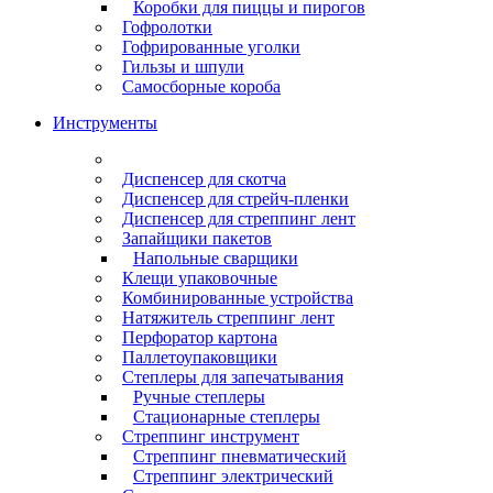
Коробки для пиццы и пирогов
Гофролотки
Гофрированные уголки
Гильзы и шпули
Самосборные короба
Инструменты
Диспенсер для скотча
Диспенсер для стрейч-пленки
Диспенсер для стреппинг лент
Запайщики пакетов
Напольные сварщики
Клещи упаковочные
Комбинированные устройства
Натяжитель стреппинг лент
Перфоратор картона
Паллетоупаковщики
Степлеры для запечатывания
Ручные степлеры
Стационарные степлеры
Стреппинг инструмент
Стреппинг пневматический
Стреппинг электрический