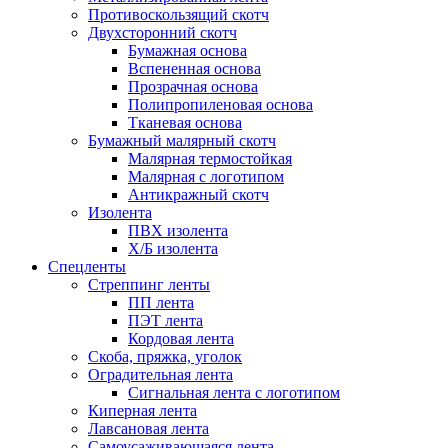
Противоскользящий скотч
Двухсторонний скотч
Бумажная основа
Вспененная основа
Прозрачная основа
Полипропиленовая основа
Тканевая основа
Бумажный малярный скотч
Малярная термостойкая
Малярная с логотипом
Антикражный скотч
Изолента
ПВХ изолента
Х/Б изолента
Спецленты
Стреппинг ленты
ПП лента
ПЭТ лента
Кордовая лента
Скоба, пряжка, уголок
Оградительная лента
Сигнальная лента с логотипом
Киперная лента
Лавсановая лента
Самоусаживающаяся лента