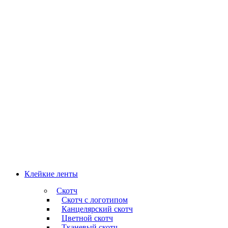
Клейкие ленты
Скотч
Скотч с логотипом
Канцелярский скотч
Цветной скотч
Тканевый скотч