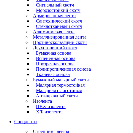
Сигнальный скотч
Морозостойкий скотч
Армированная лента
Сантехнический скотч
Стеклотканевый скотч
Алюминиевая лента
Металлизированная лента
Противоскользящий скотч
Двухсторонний скотч
Бумажная основа
Вспененная основа
Прозрачная основа
Полипропиленовая основа
Тканевая основа
Бумажный малярный скотч
Малярная термостойкая
Малярная с логотипом
Антикражный скотч
Изолента
ПВХ изолента
Х/Б изолента
Спецленты
Стреппинг ленты