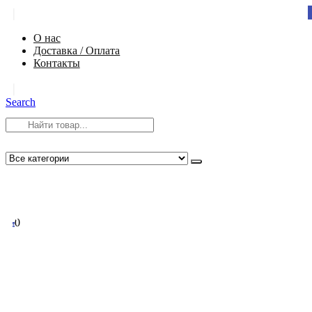
|
О нас
Доставка / Оплата
Контакты
|
Search
8 (812) 984-54-58
info@app-spb.ru
0
0