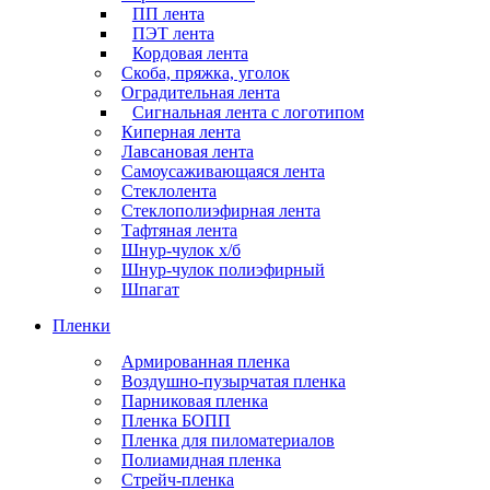
ПП лента
ПЭТ лента
Кордовая лента
Скоба, пряжка, уголок
Оградительная лента
Сигнальная лента с логотипом
Киперная лента
Лавсановая лента
Самоусаживающаяся лента
Стеклолента
Стеклополиэфирная лента
Тафтяная лента
Шнур-чулок х/б
Шнур-чулок полиэфирный
Шпагат
Пленки
Армированная пленка
Воздушно-пузырчатая пленка
Парниковая пленка
Пленка БОПП
Пленка для пиломатериалов
Полиамидная пленка
Стрейч-пленка