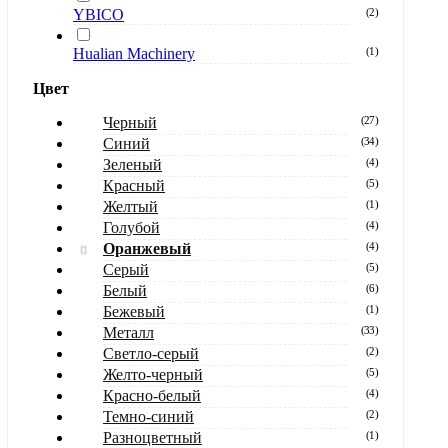
YBICO
(
2
)
Hualian Machinery
(
1
)
Цвет
Черный
(
27
)
Синий
(
34
)
Зеленый
(
4
)
Красный
(
5
)
Желтый
(
1
)
Голубой
(
4
)
Оранжевый
(
4
)
Серый
(
5
)
Белый
(
6
)
Бежевый
(
1
)
Металл
(
33
)
Светло-серый
(
2
)
Желто-черный
(
5
)
Красно-белый
(
4
)
Темно-синий
(
2
)
Разноцветный
(
1
)