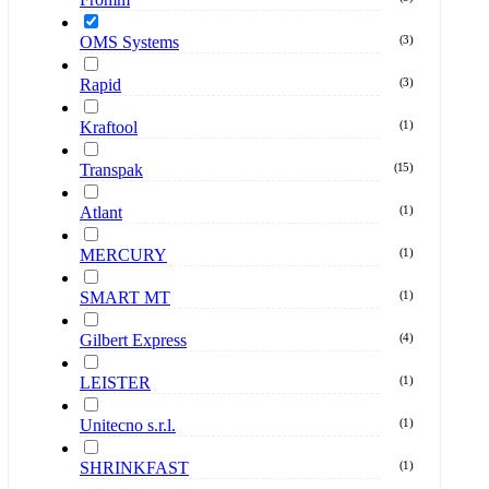
OMS Systems
(
3
)
Rapid
(
3
)
Kraftool
(
1
)
Transpak
(
15
)
Atlant
(
1
)
MERCURY
(
1
)
SMART MT
(
1
)
Gilbert Express
(
4
)
LEISTER
(
1
)
Unitecno s.r.l.
(
1
)
SHRINKFAST
(
1
)