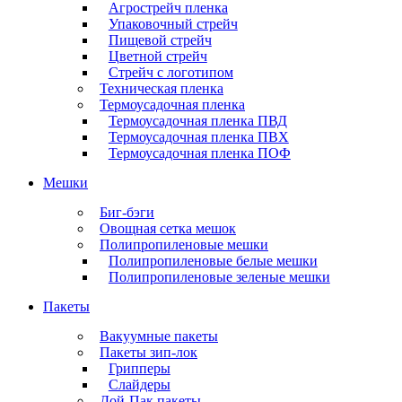
Агрострейч пленка
Упаковочный стрейч
Пищевой стрейч
Цветной стрейч
Стрейч с логотипом
Техническая пленка
Термоусадочная пленка
Термоусадочная пленка ПВД
Термоусадочная пленка ПВХ
Термоусадочная пленка ПОФ
Мешки
Биг-бэги
Овощная сетка мешок
Полипропиленовые мешки
Полипропиленовые белые мешки
Полипропиленовые зеленые мешки
Пакеты
Вакуумные пакеты
Пакеты зип-лок
Грипперы
Слайдеры
Дой-Пак пакеты