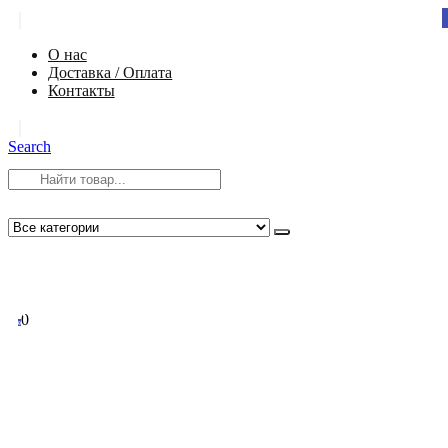
|
О нас
Доставка / Оплата
Контакты
|
Search
8 (812) 984-54-58
info@app-spb.ru
0
0