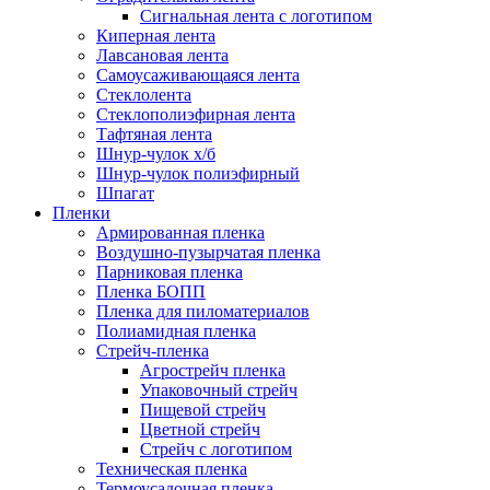
Сигнальная лента с логотипом
Киперная лента
Лавсановая лента
Самоусаживающаяся лента
Стеклолента
Стеклополиэфирная лента
Тафтяная лента
Шнур-чулок х/б
Шнур-чулок полиэфирный
Шпагат
Пленки
Армированная пленка
Воздушно-пузырчатая пленка
Парниковая пленка
Пленка БОПП
Пленка для пиломатериалов
Полиамидная пленка
Стрейч-пленка
Агрострейч пленка
Упаковочный стрейч
Пищевой стрейч
Цветной стрейч
Стрейч с логотипом
Техническая пленка
Термоусадочная пленка