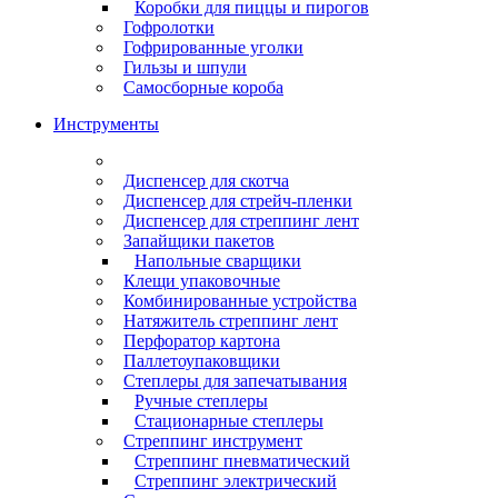
Коробки для пиццы и пирогов
Гофролотки
Гофрированные уголки
Гильзы и шпули
Самосборные короба
Инструменты
Диспенсер для скотча
Диспенсер для стрейч-пленки
Диспенсер для стреппинг лент
Запайщики пакетов
Напольные сварщики
Клещи упаковочные
Комбинированные устройства
Натяжитель стреппинг лент
Перфоратор картона
Паллетоупаковщики
Степлеры для запечатывания
Ручные степлеры
Стационарные степлеры
Стреппинг инструмент
Стреппинг пневматический
Стреппинг электрический