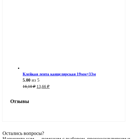
Клейкая лента канцелярская 19мм×33м
5.00
из 5
Первоначальная
Текущая
16,10
₽
13,66
₽
цена
цена:
составляла
13,66 ₽.
Отзывы
16,10 ₽.
Остались вопросы?
Напишите нам — поможем с выбором, проконсультируем и