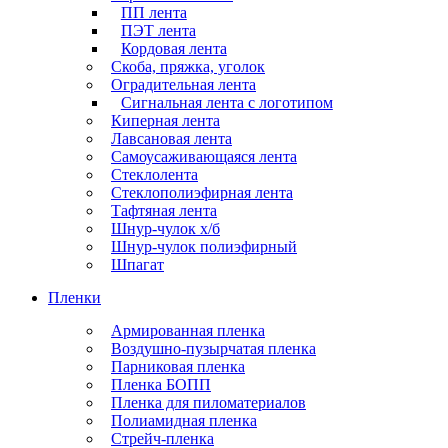
ПП лента
ПЭТ лента
Кордовая лента
Скоба, пряжка, уголок
Оградительная лента
Сигнальная лента с логотипом
Киперная лента
Лавсановая лента
Самоусаживающаяся лента
Стеклолента
Стеклополиэфирная лента
Тафтяная лента
Шнур-чулок х/б
Шнур-чулок полиэфирный
Шпагат
Пленки
Армированная пленка
Воздушно-пузырчатая пленка
Парниковая пленка
Пленка БОПП
Пленка для пиломатериалов
Полиамидная пленка
Стрейч-пленка