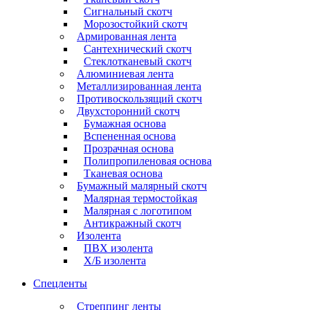
Сигнальный скотч
Морозостойкий скотч
Армированная лента
Сантехнический скотч
Стеклотканевый скотч
Алюминиевая лента
Металлизированная лента
Противоскользящий скотч
Двухсторонний скотч
Бумажная основа
Вспененная основа
Прозрачная основа
Полипропиленовая основа
Тканевая основа
Бумажный малярный скотч
Малярная термостойкая
Малярная с логотипом
Антикражный скотч
Изолента
ПВХ изолента
Х/Б изолента
Спецленты
Стреппинг ленты