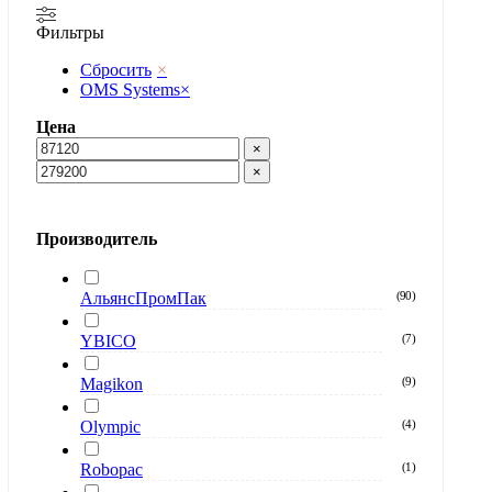
Фильтры
Сбросить
×
OMS Systems
×
Цена
×
×
Производитель
АльянсПромПак
(
90
)
YBICO
(
7
)
Magikon
(
9
)
Olympic
(
4
)
Robopac
(
1
)