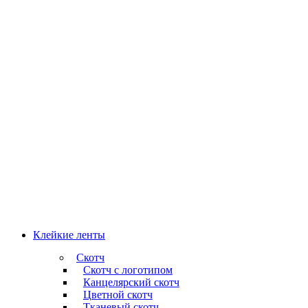
Клейкие ленты
Скотч
Скотч с логотипом
Канцелярский скотч
Цветной скотч
Тканевый скотч