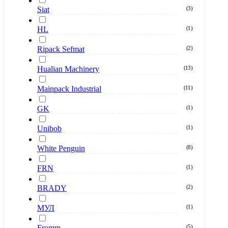
Siat
(
3
)
HL
(
1
)
Ripack Sefmat
(
2
)
Hualian Machinery
(
13
)
Mainpack Industrial
(
11
)
GK
(
1
)
Unibob
(
1
)
White Penguin
(
8
)
FRN
(
1
)
BRADY
(
2
)
МУЛ
(
1
)
Fromm
(
5
)