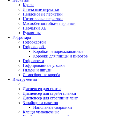
Перчатки
Краги
Латексные перчатки
Нейлоновые перчатки
Нитриловые перчатки
Маслобензостойкие перчатки
Перчатки ХБ
Рукавицы
Гофротара
Гофрокартон
Гофрокороба
Коробки четырехклапанные
Коробки для пиццы и пирогов
Гофролотки
Гофрированные уголки
Гильзы и шпули
Самосборные короба
Инструменты
Диспенсер для скотча
Диспенсер для стрейч-пленки
Диспенсер для стреппинг лент
Запайщики пакетов
Напольные сварщики
Клещи упаковочные