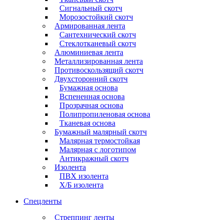
Сигнальный скотч
Морозостойкий скотч
Армированная лента
Сантехнический скотч
Стеклотканевый скотч
Алюминиевая лента
Металлизированная лента
Противоскользящий скотч
Двухсторонний скотч
Бумажная основа
Вспененная основа
Прозрачная основа
Полипропиленовая основа
Тканевая основа
Бумажный малярный скотч
Малярная термостойкая
Малярная с логотипом
Антикражный скотч
Изолента
ПВХ изолента
Х/Б изолента
Спецленты
Стреппинг ленты