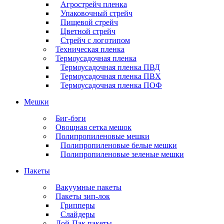
Агрострейч пленка
Упаковочный стрейч
Пищевой стрейч
Цветной стрейч
Стрейч с логотипом
Техническая пленка
Термоусадочная пленка
Термоусадочная пленка ПВД
Термоусадочная пленка ПВХ
Термоусадочная пленка ПОФ
Мешки
Биг-бэги
Овощная сетка мешок
Полипропиленовые мешки
Полипропиленовые белые мешки
Полипропиленовые зеленые мешки
Пакеты
Вакуумные пакеты
Пакеты зип-лок
Грипперы
Слайдеры
Дой-Пак пакеты