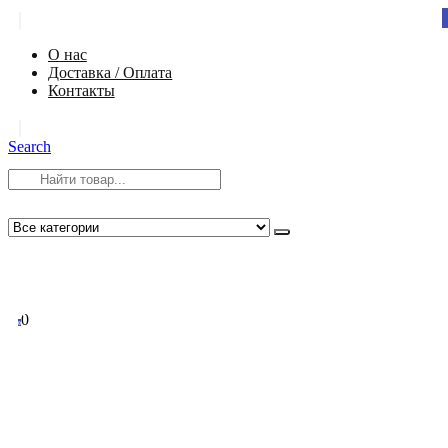
|
О нас
Доставка / Оплата
Контакты
|
Search
8 (812) 984-54-58
info@app-spb.ru
0
0