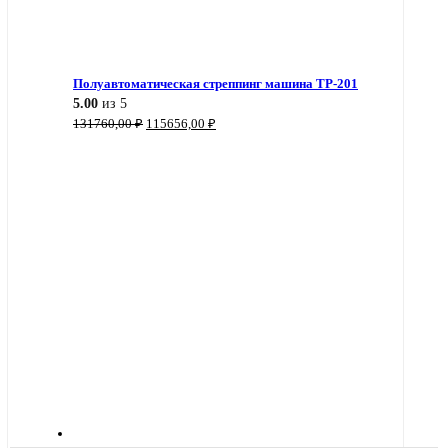
Полуавтоматическая стреппинг машина TP-201
5.00
из 5
Первоначальная
Текущая
131760,00
₽
115656,00
₽
цена
цена:
составляла
115656,00 ₽.
131760,00 ₽.