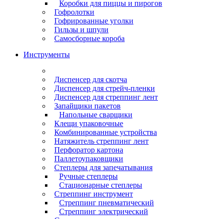
Коробки для пиццы и пирогов
Гофролотки
Гофрированные уголки
Гильзы и шпули
Самосборные короба
Инструменты
Диспенсер для скотча
Диспенсер для стрейч-пленки
Диспенсер для стреппинг лент
Запайщики пакетов
Напольные сварщики
Клещи упаковочные
Комбинированные устройства
Натяжитель стреппинг лент
Перфоратор картона
Паллетоупаковщики
Степлеры для запечатывания
Ручные степлеры
Стационарные степлеры
Стреппинг инструмент
Стреппинг пневматический
Стреппинг электрический