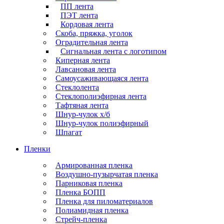
ПП лента
ПЭТ лента
Кордовая лента
Скоба, пряжка, уголок
Оградительная лента
Сигнальная лента с логотипом
Киперная лента
Лавсановая лента
Самоусаживающаяся лента
Стеклолента
Стеклополиэфирная лента
Тафтяная лента
Шнур-чулок х/б
Шнур-чулок полиэфирный
Шпагат
Пленки
Армированная пленка
Воздушно-пузырчатая пленка
Парниковая пленка
Пленка БОПП
Пленка для пиломатериалов
Полиамидная пленка
Стрейч-пленка