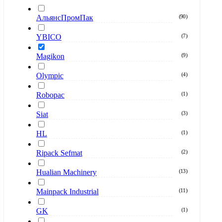
АльянсПромПак
(
90
)
YBICO
(
7
)
Magikon
(
9
)
Olympic
(
4
)
Robopac
(
1
)
Siat
(
3
)
HL
(
1
)
Ripack Sefmat
(
2
)
Hualian Machinery
(
13
)
Mainpack Industrial
(
11
)
GK
(
1
)