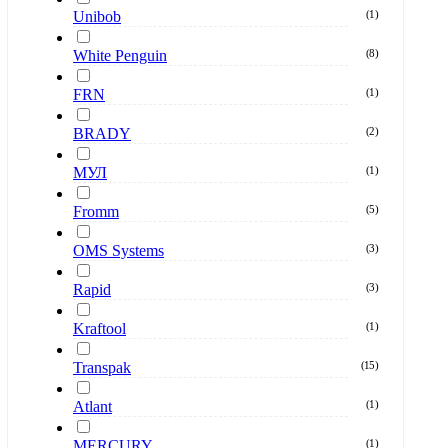
Unibob
(
1
)
White Penguin
(
8
)
FRN
(
1
)
BRADY
(
2
)
МУЛ
(
1
)
Fromm
(
5
)
OMS Systems
(
3
)
Rapid
(
3
)
Kraftool
(
1
)
Transpak
(
15
)
Atlant
(
1
)
MERCURY
(
1
)