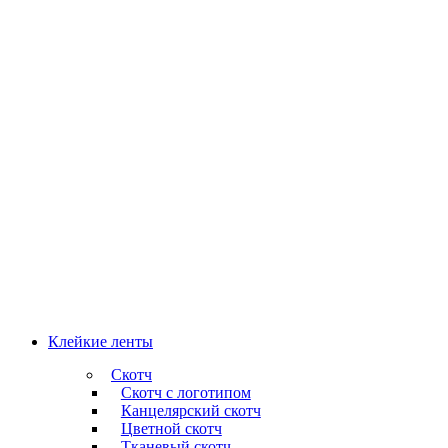
Клейкие ленты
Скотч
Скотч с логотипом
Канцелярский скотч
Цветной скотч
Тканевый скотч