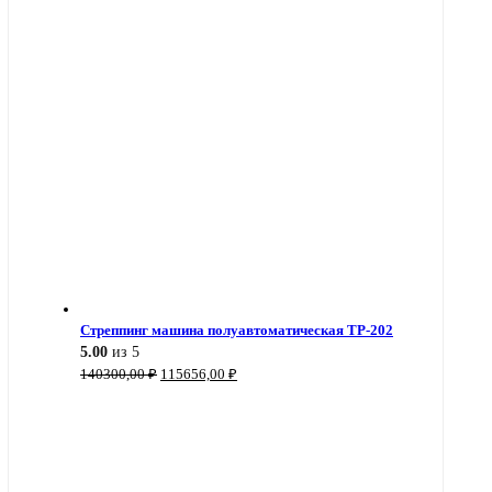
Стреппинг машина полуавтоматическая TP-202
5.00
из 5
Первоначальная
Текущая
140300,00
₽
115656,00
₽
цена
цена:
составляла
115656,00 ₽.
140300,00 ₽.