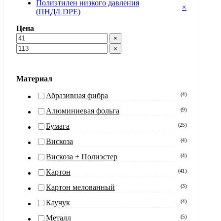
Полиэтилен низкого давления
×
(ПНД/LDPE)
Цена
×
×
Материал
Абразивная фибра
(
4
)
Алюминиевая фольга
(
9
)
Бумага
(
25
)
Вискоза
(
4
)
Вискоза + Полиэстер
(
4
)
Картон
(
41
)
Картон мелованный
(
3
)
Каучук
(
4
)
Металл
(
5
)