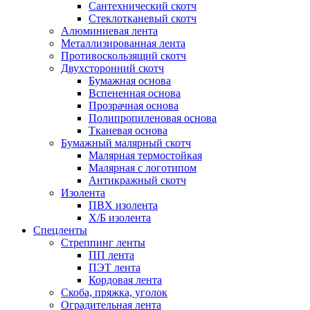
Сантехнический скотч
Стеклотканевый скотч
Алюминиевая лента
Металлизированная лента
Противоскользящий скотч
Двухсторонний скотч
Бумажная основа
Вспененная основа
Прозрачная основа
Полипропиленовая основа
Тканевая основа
Бумажный малярный скотч
Малярная термостойкая
Малярная с логотипом
Антикражный скотч
Изолента
ПВХ изолента
Х/Б изолента
Спецленты
Стреппинг ленты
ПП лента
ПЭТ лента
Кордовая лента
Скоба, пряжка, уголок
Оградительная лента