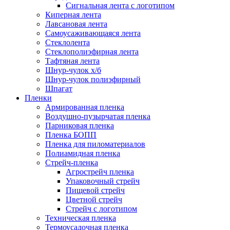
Сигнальная лента с логотипом
Киперная лента
Лавсановая лента
Самоусаживающаяся лента
Стеклолента
Стеклополиэфирная лента
Тафтяная лента
Шнур-чулок х/б
Шнур-чулок полиэфирный
Шпагат
Пленки
Армированная пленка
Воздушно-пузырчатая пленка
Парниковая пленка
Пленка БОПП
Пленка для пиломатериалов
Полиамидная пленка
Стрейч-пленка
Агрострейч пленка
Упаковочный стрейч
Пищевой стрейч
Цветной стрейч
Стрейч с логотипом
Техническая пленка
Термоусадочная пленка