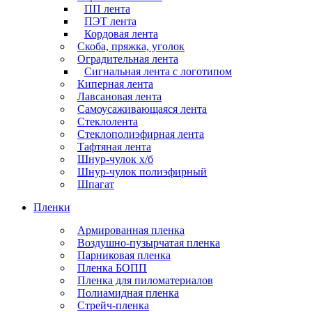
ПП лента
ПЭТ лента
Кордовая лента
Скоба, пряжка, уголок
Оградительная лента
Сигнальная лента с логотипом
Киперная лента
Лавсановая лента
Самоусаживающаяся лента
Стеклолента
Стеклополиэфирная лента
Тафтяная лента
Шнур-чулок х/б
Шнур-чулок полиэфирный
Шпагат
Пленки
Армированная пленка
Воздушно-пузырчатая пленка
Парниковая пленка
Пленка БОПП
Пленка для пиломатериалов
Полиамидная пленка
Стрейч-пленка