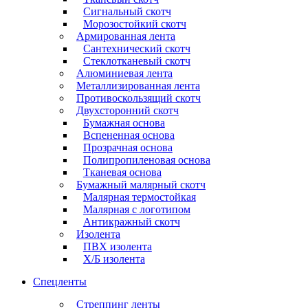
Сигнальный скотч
Морозостойкий скотч
Армированная лента
Сантехнический скотч
Стеклотканевый скотч
Алюминиевая лента
Металлизированная лента
Противоскользящий скотч
Двухсторонний скотч
Бумажная основа
Вспененная основа
Прозрачная основа
Полипропиленовая основа
Тканевая основа
Бумажный малярный скотч
Малярная термостойкая
Малярная с логотипом
Антикражный скотч
Изолента
ПВХ изолента
Х/Б изолента
Спецленты
Стреппинг ленты