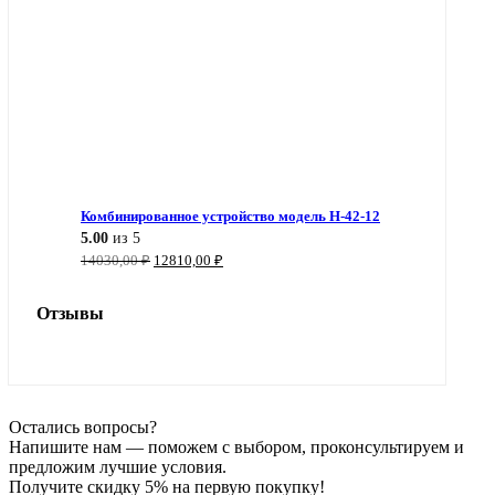
Комбинированное устройство модель Н-42-12
5.00
из 5
Первоначальная
Текущая
14030,00
₽
12810,00
₽
цена
цена:
составляла
12810,00 ₽.
Отзывы
14030,00 ₽.
Остались вопросы?
Напишите нам — поможем с выбором, проконсультируем и
предложим лучшие условия.
Получите скидку 5% на первую покупку!