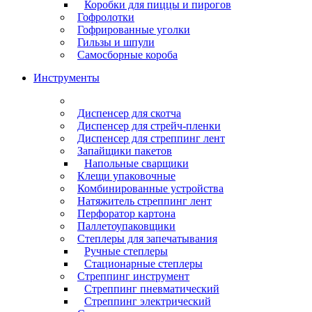
Коробки для пиццы и пирогов
Гофролотки
Гофрированные уголки
Гильзы и шпули
Самосборные короба
Инструменты
Диспенсер для скотча
Диспенсер для стрейч-пленки
Диспенсер для стреппинг лент
Запайщики пакетов
Напольные сварщики
Клещи упаковочные
Комбинированные устройства
Натяжитель стреппинг лент
Перфоратор картона
Паллетоупаковщики
Степлеры для запечатывания
Ручные степлеры
Стационарные степлеры
Стреппинг инструмент
Стреппинг пневматический
Стреппинг электрический