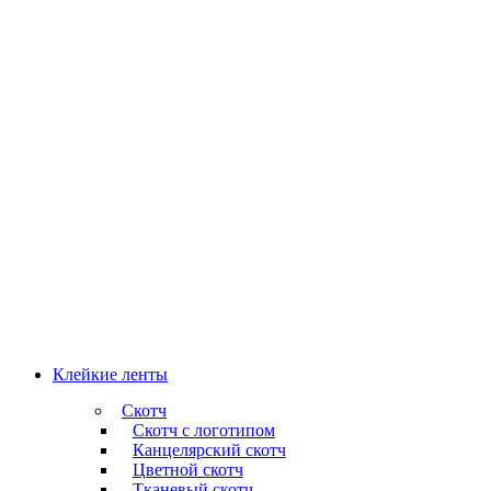
Клейкие ленты
Скотч
Скотч с логотипом
Канцелярский скотч
Цветной скотч
Тканевый скотч