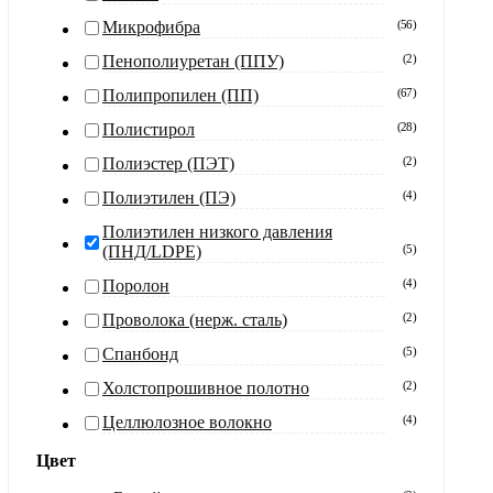
Микрофибра
(
56
)
Пенополиуретан (ППУ)
(
2
)
Полипропилен (ПП)
(
67
)
Полистирол
(
28
)
Полиэстер (ПЭТ)
(
2
)
Полиэтилен (ПЭ)
(
4
)
Полиэтилен низкого давления
(ПНД/LDPE)
(
5
)
Поролон
(
4
)
Проволока (нерж. сталь)
(
2
)
Спанбонд
(
5
)
Холстопрошивное полотно
(
2
)
Целлюлозное волокно
(
4
)
Цвет