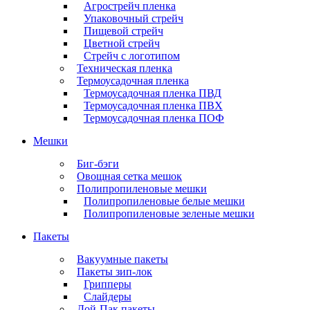
Агрострейч пленка
Упаковочный стрейч
Пищевой стрейч
Цветной стрейч
Стрейч с логотипом
Техническая пленка
Термоусадочная пленка
Термоусадочная пленка ПВД
Термоусадочная пленка ПВХ
Термоусадочная пленка ПОФ
Мешки
Биг-бэги
Овощная сетка мешок
Полипропиленовые мешки
Полипропиленовые белые мешки
Полипропиленовые зеленые мешки
Пакеты
Вакуумные пакеты
Пакеты зип-лок
Грипперы
Слайдеры
Дой-Пак пакеты