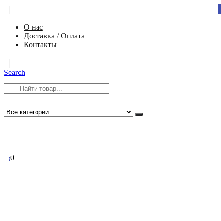
|
О нас
Доставка / Оплата
Контакты
|
Search
8 (812) 984-54-58
info@app-spb.ru
0
0