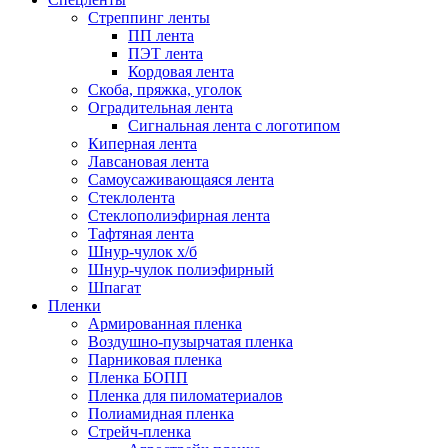
Стреппинг ленты
ПП лента
ПЭТ лента
Кордовая лента
Скоба, пряжка, уголок
Оградительная лента
Сигнальная лента с логотипом
Киперная лента
Лавсановая лента
Самоусаживающаяся лента
Стеклолента
Стеклополиэфирная лента
Тафтяная лента
Шнур-чулок х/б
Шнур-чулок полиэфирный
Шпагат
Пленки
Армированная пленка
Воздушно-пузырчатая пленка
Парниковая пленка
Пленка БОПП
Пленка для пиломатериалов
Полиамидная пленка
Стрейч-пленка