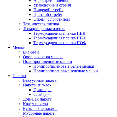
Агрострейч пленка
Упаковочный стрейч
Пищевой стрейч
Цветной стрейч
Стрейч с логотипом
Техническая пленка
Термоусадочная пленка
Термоусадочная пленка ПВД
Термоусадочная пленка ПВХ
Термоусадочная пленка ПОФ
Мешки
Биг-бэги
Овощная сетка мешок
Полипропиленовые мешки
Полипропиленовые белые мешки
Полипропиленовые зеленые мешки
Пакеты
Вакуумные пакеты
Пакеты зип-лок
Грипперы
Слайдеры
Дой-Пак пакеты
Крафт пакеты
Курьерские пакеты
Мусорные пакеты