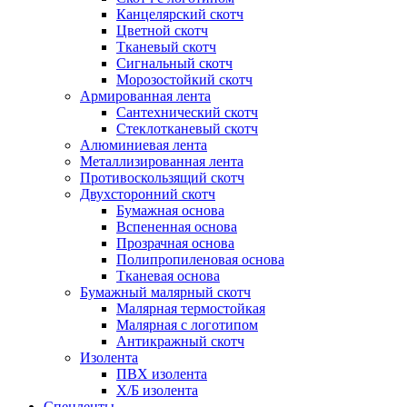
Канцелярский скотч
Цветной скотч
Тканевый скотч
Сигнальный скотч
Морозостойкий скотч
Армированная лента
Сантехнический скотч
Стеклотканевый скотч
Алюминиевая лента
Металлизированная лента
Противоскользящий скотч
Двухсторонний скотч
Бумажная основа
Вспененная основа
Прозрачная основа
Полипропиленовая основа
Тканевая основа
Бумажный малярный скотч
Малярная термостойкая
Малярная с логотипом
Антикражный скотч
Изолента
ПВХ изолента
Х/Б изолента
Спецленты