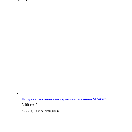
Полуавтоматическая стреппинг машина SP-A2C
5.00
из 5
Первоначальная
Текущая
62220,00
₽
57950,00
₽
цена
цена:
составляла
57950,00 ₽.
62220,00 ₽.