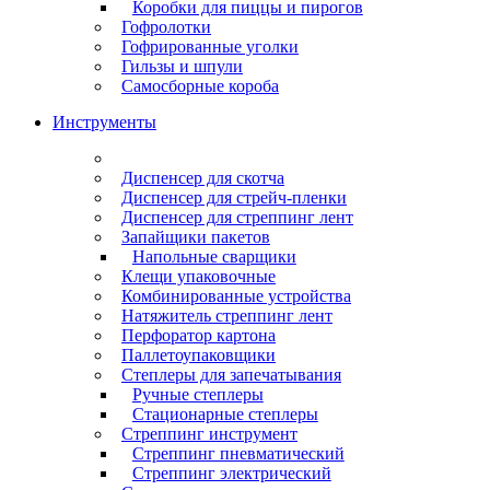
Коробки для пиццы и пирогов
Гофролотки
Гофрированные уголки
Гильзы и шпули
Самосборные короба
Инструменты
Диспенсер для скотча
Диспенсер для стрейч-пленки
Диспенсер для стреппинг лент
Запайщики пакетов
Напольные сварщики
Клещи упаковочные
Комбинированные устройства
Натяжитель стреппинг лент
Перфоратор картона
Паллетоупаковщики
Степлеры для запечатывания
Ручные степлеры
Стационарные степлеры
Стреппинг инструмент
Стреппинг пневматический
Стреппинг электрический