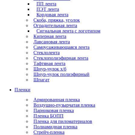
ПП лента
ПЭТ лента
Кордовая лента
Скоба, пряжка, уголок
Оградительная лента
Сигнальная лента с логотипом
Киперная лента
Лавсановая лента
Самоусаживающаяся лента
Стеклолента
Стеклополиэфирная лента
Тафтяная лента
Шнур-чулок х/б
Шнур-чулок полиэфирный
Шпагат
Пленки
Армированная пленка
Воздушно-пузырчатая пленка
Парниковая пленка
Пленка БОПП
Пленка для пиломатериалов
Полиамидная пленка
Стрейч-пленка