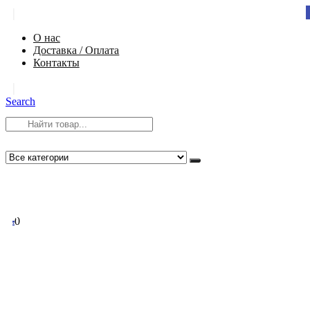
|
О нас
Доставка / Оплата
Контакты
|
Search
8 (812) 984-54-58
info@app-spb.ru
0
0