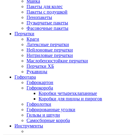
Майка
Пакеты для колес
Пакеты с подушкой
Пенопакеты
Пузырчатые пакеты
Фасовочные пакеты
Перчатки
Краги
Латексные перчатки
Нейлоновые перчатки
Нитриловые перчатки
Маслобензостойкие перчатки
Перчатки ХБ
Рукавицы
Гофротара
Гофрокартон
Гофрокороба
Коробки четырехклапанные
Коробки для пиццы и пирогов
Гофролотки
Гофрированные уголки
Гильзы и шпули
Самосборные короба
Инструменты