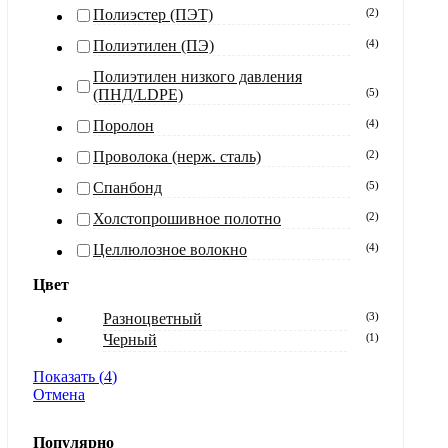
Полиэстер (ПЭТ)
(
2
)
Полиэтилен (ПЭ)
(
4
)
Полиэтилен низкого давления
(ПНД/LDPE)
(
5
)
Поролон
(
4
)
Проволока (нерж. сталь)
(
2
)
Спанбонд
(
5
)
Холстопрошивное полотно
(
2
)
Целлюлозное волокно
(
4
)
Цвет
Разноцветный
(
3
)
Черный
(
1
)
Показать
(
4
)
Отмена
Популярно