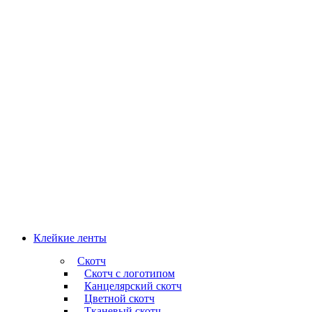
Клейкие ленты
Скотч
Скотч с логотипом
Канцелярский скотч
Цветной скотч
Тканевый скотч