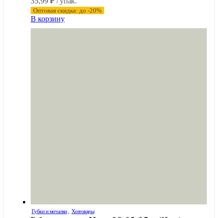
35,99
₽
/ упак.
Оптовая скидка: до -20%
В корзину
Губки и мочалки
,
Хозтовары