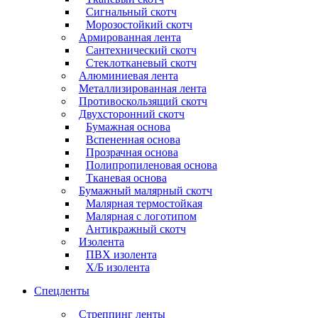
Сигнальный скотч
Морозостойкий скотч
Армированная лента
Сантехнический скотч
Стеклотканевый скотч
Алюминиевая лента
Металлизированная лента
Противоскользящий скотч
Двухсторонний скотч
Бумажная основа
Вспененная основа
Прозрачная основа
Полипропиленовая основа
Тканевая основа
Бумажный малярный скотч
Малярная термостойкая
Малярная с логотипом
Антикражный скотч
Изолента
ПВХ изолента
Х/Б изолента
Спецленты
Стреппинг ленты