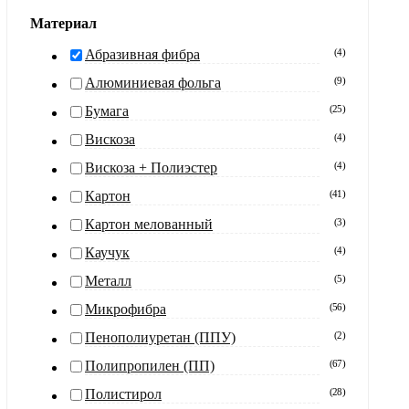
Материал
Абразивная фибра
(
4
)
Алюминиевая фольга
(
9
)
Бумага
(
25
)
Вискоза
(
4
)
Вискоза + Полиэстер
(
4
)
Картон
(
41
)
Картон мелованный
(
3
)
Каучук
(
4
)
Металл
(
5
)
Микрофибра
(
56
)
Пенополиуретан (ППУ)
(
2
)
Полипропилен (ПП)
(
67
)
Полистирол
(
28
)