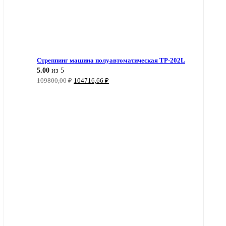
Стреппинг машина полуавтоматическая TP-202L
5.00
из 5
Первоначальная
Текущая
109800,00
₽
104716,66
₽
цена
цена:
составляла
104716,66 ₽.
109800,00 ₽.