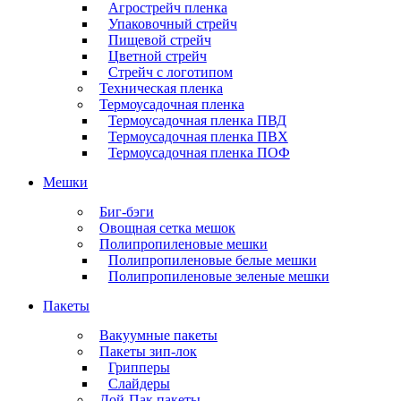
Агрострейч пленка
Упаковочный стрейч
Пищевой стрейч
Цветной стрейч
Стрейч с логотипом
Техническая пленка
Термоусадочная пленка
Термоусадочная пленка ПВД
Термоусадочная пленка ПВХ
Термоусадочная пленка ПОФ
Мешки
Биг-бэги
Овощная сетка мешок
Полипропиленовые мешки
Полипропиленовые белые мешки
Полипропиленовые зеленые мешки
Пакеты
Вакуумные пакеты
Пакеты зип-лок
Грипперы
Слайдеры
Дой-Пак пакеты