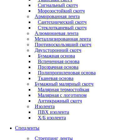
Сигнальный скотч
Морозостойкий скотч
Армированная лента
Сантехнический скотч
Стеклотканевый скотч
Алюминиевая лента
Металлизированная лента
Противоскользящий скотч
Двухсторонний скотч
Бумажная основа
Вспененная основа
Прозрачная основа
Полипропиленовая основа
Тканевая основа
Бумажный малярный скотч
Малярная термостойкая
Малярная с логотипом
Антикражный скотч
Изолента
ПВХ изолента
Х/Б изолента
Спецленты
Стреппинг ленты