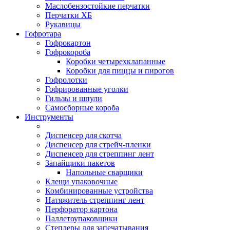
Маслобензостойкие перчатки
Перчатки ХБ
Рукавицы
Гофротара
Гофрокартон
Гофрокороба
Коробки четырехклапанные
Коробки для пиццы и пирогов
Гофролотки
Гофрированные уголки
Гильзы и шпули
Самосборные короба
Инструменты
Диспенсер для скотча
Диспенсер для стрейч-пленки
Диспенсер для стреппинг лент
Запайщики пакетов
Напольные сварщики
Клещи упаковочные
Комбинированные устройства
Натяжитель стреппинг лент
Перфоратор картона
Паллетоупаковщики
Степлеры для запечатывания