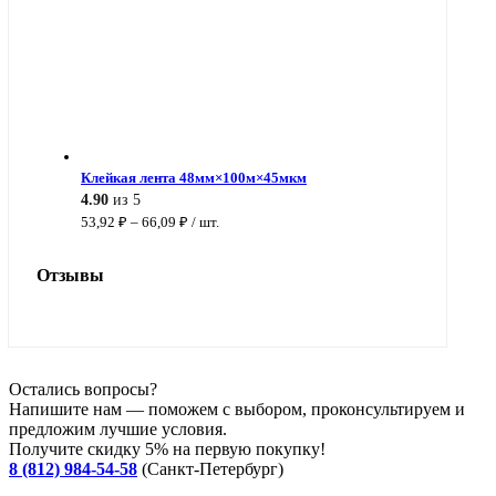
Клейкая лента 48мм×100м×45мкм
4.90
из 5
Диапазон
53,92
₽
–
66,09
₽
/ шт.
цен:
53,92 ₽
Отзывы
–
66,09 ₽
Остались вопросы?
Напишите нам — поможем с выбором, проконсультируем и
предложим лучшие условия.
Получите скидку 5% на первую покупку!
8 (812) 984-54-58
(Санкт-Петербург)