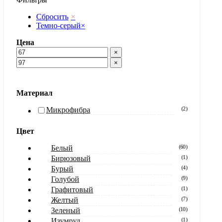
Сбросить
×
Темно-серый
×
Цена
×
×
Материал
Микрофибра
(
2
)
Цвет
Белый
(
60
)
Бирюзовый
(
1
)
Бурый
(
4
)
Голубой
(
9
)
Графитовый
(
1
)
Желтый
(
7
)
Зеленый
(
10
)
Изумруд
(
1
)