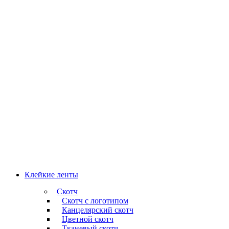
Клейкие ленты
Скотч
Скотч с логотипом
Канцелярский скотч
Цветной скотч
Тканевый скотч