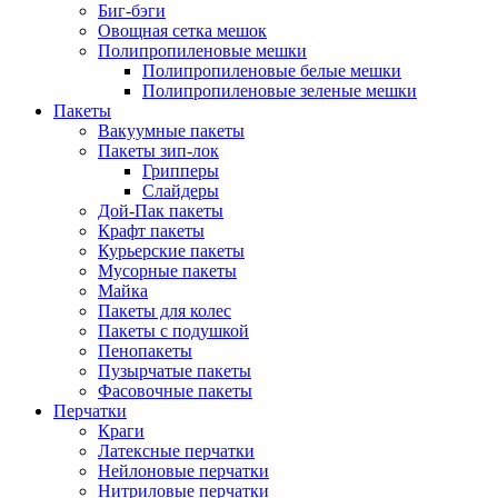
Биг-бэги
Овощная сетка мешок
Полипропиленовые мешки
Полипропиленовые белые мешки
Полипропиленовые зеленые мешки
Пакеты
Вакуумные пакеты
Пакеты зип-лок
Грипперы
Слайдеры
Дой-Пак пакеты
Крафт пакеты
Курьерские пакеты
Мусорные пакеты
Майка
Пакеты для колес
Пакеты с подушкой
Пенопакеты
Пузырчатые пакеты
Фасовочные пакеты
Перчатки
Краги
Латексные перчатки
Нейлоновые перчатки
Нитриловые перчатки