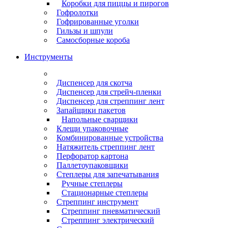
Коробки для пиццы и пирогов
Гофролотки
Гофрированные уголки
Гильзы и шпули
Самосборные короба
Инструменты
Диспенсер для скотча
Диспенсер для стрейч-пленки
Диспенсер для стреппинг лент
Запайщики пакетов
Напольные сварщики
Клещи упаковочные
Комбинированные устройства
Натяжитель стреппинг лент
Перфоратор картона
Паллетоупаковщики
Степлеры для запечатывания
Ручные степлеры
Стационарные степлеры
Стреппинг инструмент
Стреппинг пневматический
Стреппинг электрический