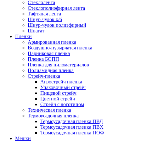
Стеклолента
Стеклополиэфирная лента
Тафтяная лента
Шнур-чулок х/б
Шнур-чулок полиэфирный
Шпагат
Пленки
Армированная пленка
Воздушно-пузырчатая пленка
Парниковая пленка
Пленка БОПП
Пленка для пиломатериалов
Полиамидная пленка
Стрейч-пленка
Агрострейч пленка
Упаковочный стрейч
Пищевой стрейч
Цветной стрейч
Стрейч с логотипом
Техническая пленка
Термоусадочная пленка
Термоусадочная пленка ПВД
Термоусадочная пленка ПВХ
Термоусадочная пленка ПОФ
Мешки