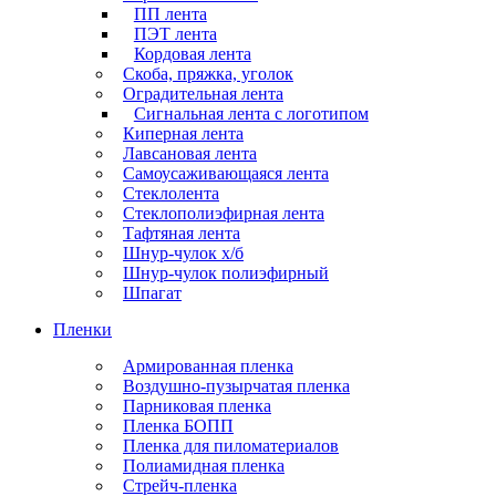
ПП лента
ПЭТ лента
Кордовая лента
Скоба, пряжка, уголок
Оградительная лента
Сигнальная лента с логотипом
Киперная лента
Лавсановая лента
Самоусаживающаяся лента
Стеклолента
Стеклополиэфирная лента
Тафтяная лента
Шнур-чулок х/б
Шнур-чулок полиэфирный
Шпагат
Пленки
Армированная пленка
Воздушно-пузырчатая пленка
Парниковая пленка
Пленка БОПП
Пленка для пиломатериалов
Полиамидная пленка
Стрейч-пленка