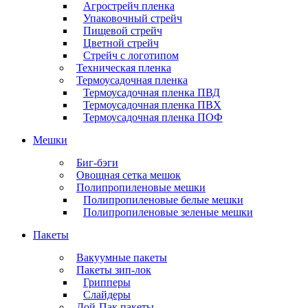
Агрострейч пленка
Упаковочный стрейч
Пищевой стрейч
Цветной стрейч
Стрейч с логотипом
Техническая пленка
Термоусадочная пленка
Термоусадочная пленка ПВД
Термоусадочная пленка ПВХ
Термоусадочная пленка ПОФ
Мешки
Биг-бэги
Овощная сетка мешок
Полипропиленовые мешки
Полипропиленовые белые мешки
Полипропиленовые зеленые мешки
Пакеты
Вакуумные пакеты
Пакеты зип-лок
Грипперы
Слайдеры
Дой-Пак пакеты