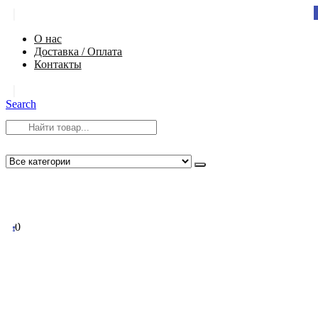
|
О нас
Доставка / Оплата
Контакты
|
Search
8 (812) 984-54-58
info@app-spb.ru
0
0