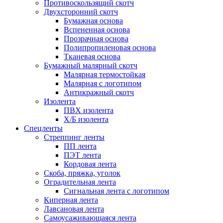
Противоскользящий скотч
Двухсторонний скотч
Бумажная основа
Вспененная основа
Прозрачная основа
Полипропиленовая основа
Тканевая основа
Бумажный малярный скотч
Малярная термостойкая
Малярная с логотипом
Антикражный скотч
Изолента
ПВХ изолента
Х/Б изолента
Спецленты
Стреппинг ленты
ПП лента
ПЭТ лента
Кордовая лента
Скоба, пряжка, уголок
Оградительная лента
Сигнальная лента с логотипом
Киперная лента
Лавсановая лента
Самоусаживающаяся лента