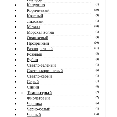
Капучино
(
1
)
Коричневый
(
19
)
Красный
(
9
)
Лиловый
(
1
)
Металл
(
20
)
Морская волна
(
1
)
Оранжевый
(
3
)
Прозрачный
(
30
)
Разноцветный
(
21
)
Розовый
(
5
)
Рубин
(
3
)
Светло-зеленый
(
1
)
Светло-коричневый
(
6
)
Светло-серый
(
1
)
Серый
(
1
)
Синий
(
8
)
Темно-серый
(
2
)
Фиолетовый
(
7
)
Черника
(
5
)
Черно-белый
(
1
)
Черный
(
33
)