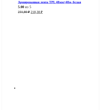
Армированная лента TPL 48мм×40м, белая
5.00
из 5
Первоначальная
Текущая
231,80
₽
218,38
₽
цена
цена:
составляла
218,38 ₽.
231,80 ₽.