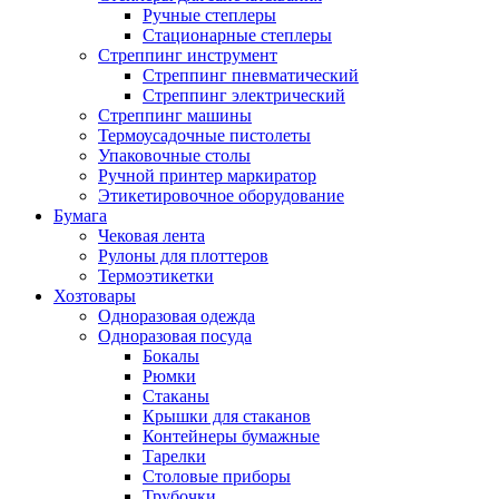
Ручные степлеры
Стационарные степлеры
Стреппинг инструмент
Стреппинг пневматический
Стреппинг электрический
Стреппинг машины
Термоусадочные пистолеты
Упаковочные столы
Ручной принтер маркиратор
Этикетировочное оборудование
Бумага
Чековая лента
Рулоны для плоттеров
Термоэтикетки
Хозтовары
Одноразовая одежда
Одноразовая посуда
Бокалы
Рюмки
Стаканы
Крышки для стаканов
Контейнеры бумажные
Тарелки
Столовые приборы
Трубочки