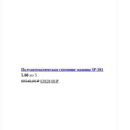
Полуавтоматическая стреппинг машина SP-501
5.00
из 5
Первоначальная
Текущая
69540,00
₽
63928,00
₽
цена
цена:
составляла
63928,00 ₽.
69540,00 ₽.