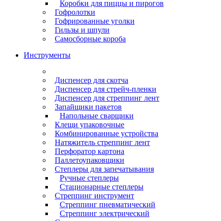
Коробки для пиццы и пирогов
Гофролотки
Гофрированные уголки
Гильзы и шпули
Самосборные короба
Инструменты
Диспенсер для скотча
Диспенсер для стрейч-пленки
Диспенсер для стреппинг лент
Запайщики пакетов
Напольные сварщики
Клещи упаковочные
Комбинированные устройства
Натяжитель стреппинг лент
Перфоратор картона
Паллетоупаковщики
Степлеры для запечатывания
Ручные степлеры
Стационарные степлеры
Стреппинг инструмент
Стреппинг пневматический
Стреппинг электрический