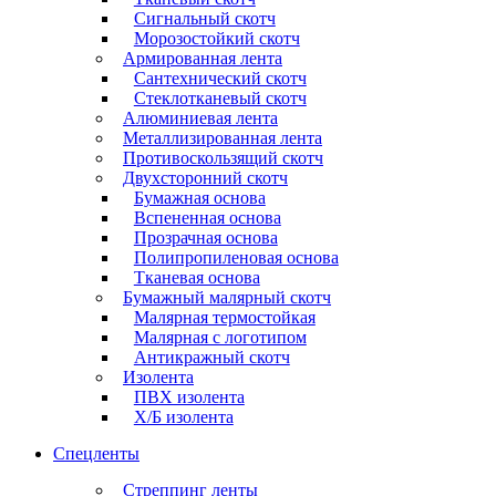
Сигнальный скотч
Морозостойкий скотч
Армированная лента
Сантехнический скотч
Стеклотканевый скотч
Алюминиевая лента
Металлизированная лента
Противоскользящий скотч
Двухсторонний скотч
Бумажная основа
Вспененная основа
Прозрачная основа
Полипропиленовая основа
Тканевая основа
Бумажный малярный скотч
Малярная термостойкая
Малярная с логотипом
Антикражный скотч
Изолента
ПВХ изолента
Х/Б изолента
Спецленты
Стреппинг ленты