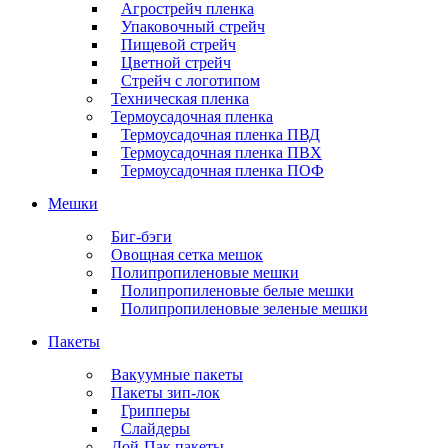
Агрострейч пленка
Упаковочный стрейч
Пищевой стрейч
Цветной стрейч
Стрейч с логотипом
Техническая пленка
Термоусадочная пленка
Термоусадочная пленка ПВД
Термоусадочная пленка ПВХ
Термоусадочная пленка ПОФ
Мешки
Биг-бэги
Овощная сетка мешок
Полипропиленовые мешки
Полипропиленовые белые мешки
Полипропиленовые зеленые мешки
Пакеты
Вакуумные пакеты
Пакеты зип-лок
Грипперы
Слайдеры
Дой-Пак пакеты