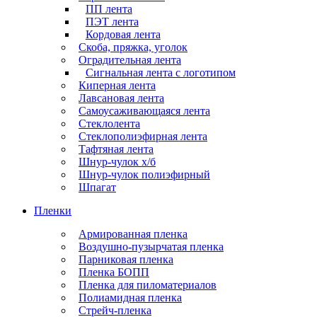
ПП лента
ПЭТ лента
Кордовая лента
Скоба, пряжка, уголок
Оградительная лента
Сигнальная лента с логотипом
Киперная лента
Лавсановая лента
Самоусаживающаяся лента
Стеклолента
Стеклополиэфирная лента
Тафтяная лента
Шнур-чулок х/б
Шнур-чулок полиэфирный
Шпагат
Пленки
Армированная пленка
Воздушно-пузырчатая пленка
Парниковая пленка
Пленка БОПП
Пленка для пиломатериалов
Полиамидная пленка
Стрейч-пленка