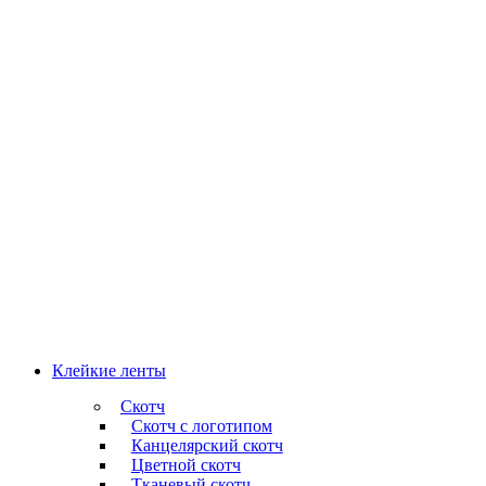
Клейкие ленты
Скотч
Скотч с логотипом
Канцелярский скотч
Цветной скотч
Тканевый скотч