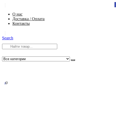
|
О нас
Доставка / Оплата
Контакты
|
Search
8 (812) 984-54-58
info@app-spb.ru
0
0